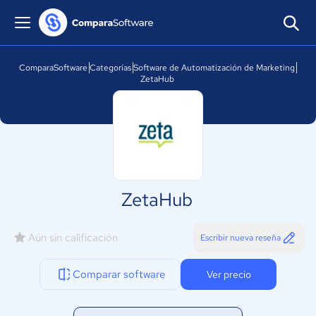
ComparaSoftware
Categorías
Software de Automatización de Marketing
ZetaHub
ZetaHub
Aún sin calificación
Escribir nueva reseña
Comparar software
Ver precio