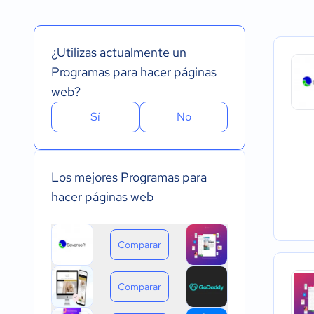
Español
Prueba Gratuita
Nube, SaaS, Web
Inglés
Versión Gratuita
Instalado - Wind
Portugués
Pago Mensual
Instalado - Mac
¿Utilizas actualmente un
Pago anual
Instalado - Linux
Pago de única vez
Dispositivo móvil 
Programas para hacer páginas
Dispositivo móvil
web?
Sí
No
Los mejores Programas para
hacer páginas web
Comparar
Comparar