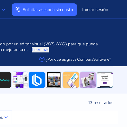
Iniciar sesión
s
Solicitar asesoría sin costo
Ver mi perfil
Cerrar sesión
tado por un editor visual (WYSIWYG) para que pueda
 mejorar su cl...
Leer más
¿Por qué es gratis ComparaSoftware?
facilitar la conexión
13
resultados
es