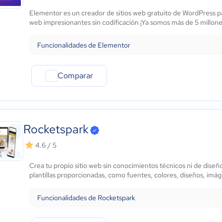
Marketing y Comunicación
Elementor es un creador de sitios web gratuito de WordPress p
Automotriz
web impresionantes sin codificación ¡Ya somos más de 5 millones
Comercio Electrónico
Ventas y servicios
Funcionalidades de Elementor
Tecnología
Metales y Minería
Comparar
Recursos Humanos
Gastronomía
Aeroespacial y defensa
Turismo
Contabilidad
Rocketspark
Moda y textiles
4.6 / 5
Crea tu propio sitio web sin conocimientos técnicos ni de dise
plantillas proporcionadas, como fuentes, colores, diseños, imá
Funcionalidades de Rocketspark