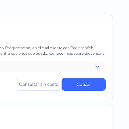
a
álisis
os
ectrónicas
eb y Programación, en el cual cuenta con Paginas Web,
ón de datos
 entre opciones que pued...
Conocer más sobre Sievensoft
s
n
formularios web
Consultar sin costo
Cotizar