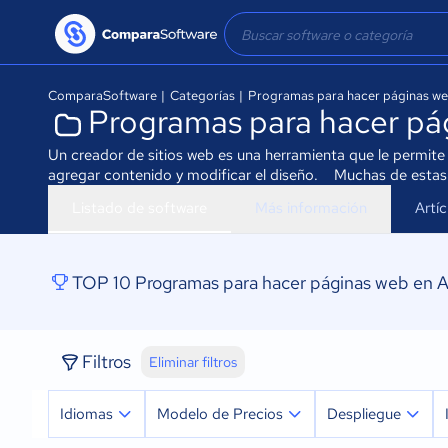
ComparaSoftware
|
Categorías
|
Programas para hacer páginas w
Programas para hacer pá
Un creador de sitios web es una herramienta que le permit
agregar contenido y modificar el diseño. Muchas de estas 
Listado de software
Más información
Artí
TOP 10 Programas para hacer páginas web en A
Filtros
Eliminar filtros
Idiomas
Modelo de Precios
Despliegue