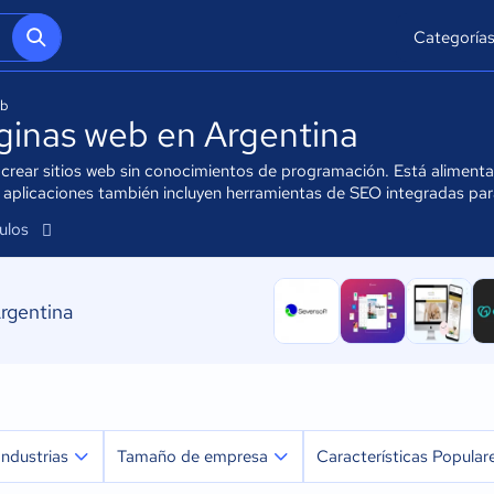
Categoría
eb
ginas web en Argentina
e crear sitios web sin conocimientos de programación. Está alimen
aplicaciones también incluyen herramientas de SEO integradas para
culos
rgentina
Industrias
Tamaño de empresa
Características Popular