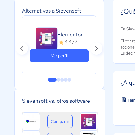
¿Qué
Alternativas a Sievensoft
En Siev
Elementor
Ro
El const
4.4 / 5
accione
Es decir
Ver perfil
¿A qu
Tam
Sievensoft vs. otros software
Comparar