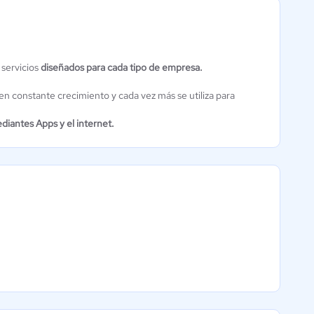
 servicios
diseñados para cada tipo de empresa.
EventCreate
DeployBot
Aún sin
Aún sin
en constante crecimiento y cada vez más se utiliza para
calificación
calificación
diantes Apps y el internet.