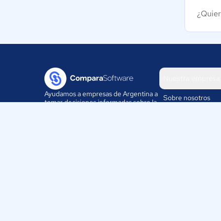
¿Quier
Nuestra empresa
Ayudamos a empresas de Argentina a
Sobre nosotros
tomar decisiones informadas sobre la
elección de sus herramientas
Blog
digitales.
Eventos
Trabaja con nosotr
ComparaSoftware LLC 2025