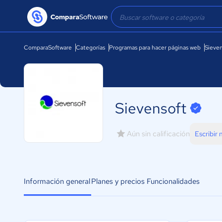
ComparaSoftware
Categorías
Programas para hacer páginas web
Sieven
Sievensoft
Aún sin calificación
Escribir
Información general
Planes y precios
Funcionalidades