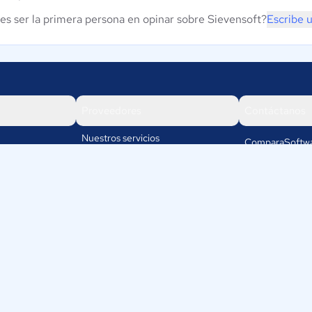
es ser la primera persona en opinar sobre Sievensoft?
Escribe 
Proveedores
Contáctanos
Nuestros servicios
ComparaSoftwa
Rafael cubillos
Iniciar sesión
5501
Mendoza
Argentina
os
+54-11-5279-8
info@compa
Políticas de Priva