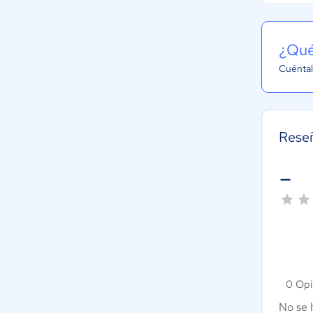
¿Qué
Cuéntal
Reseñ
-
0 Opi
No se 