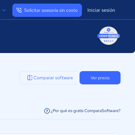
Iniciar sesión
s
Solicitar asesoría sin costo
Ver mi perfil
Cerrar sesión
Comparar software
Ver precio
¿Por qué es gratis ComparaSoftware?
facilitar la conexión