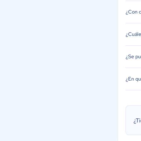
¿Con q
¿Cuále
¿Se pu
¿En qu
¿T