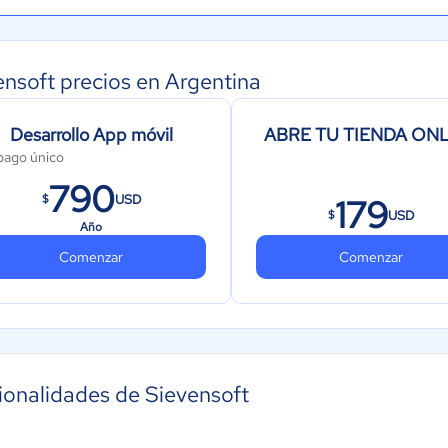
ensoft precios en Argentina
Desarrollo App móvil
ABRE TU TIENDA ONL
pago único
790
USD
$
179
USD
$
Año
Comenzar
Comenzar
ionalidades de Sievensoft