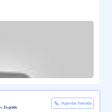
Agendar llamada
os.
Es gratis
.