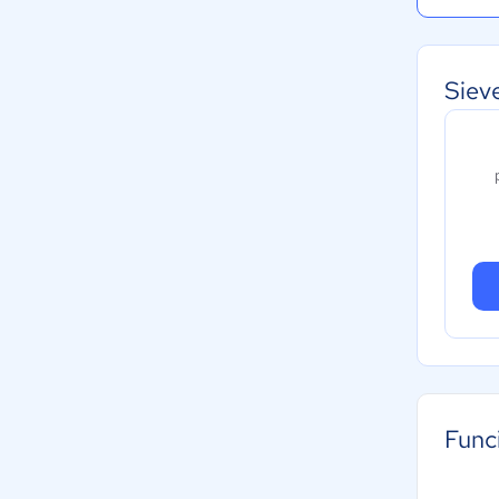
Siev
Func