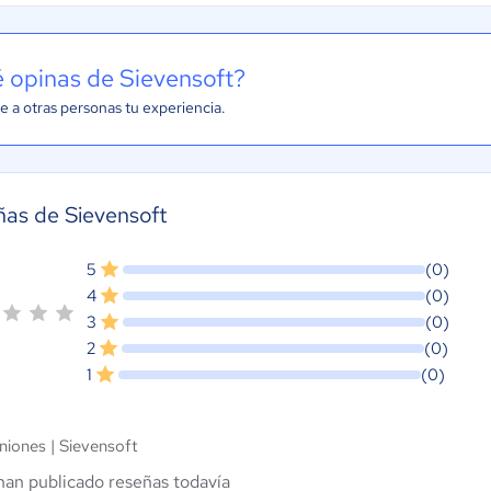
 opinas de Sievensoft?
e a otras personas tu experiencia.
as de Sievensoft
5
(0)
4
(0)
3
(0)
2
(0)
1
(0)
niones |
Sievensoft
han publicado reseñas todavía