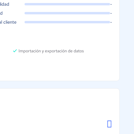
lidad
-
ad
-
al cliente
-
Importación y exportación de datos