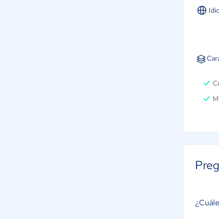
Idi
Car
Cr
M
Preg
¿Cuále