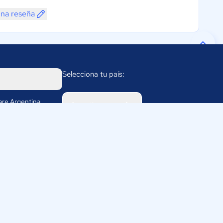
una reseña
Selecciona tu país:
re Argentina
Argentina
 2056
391
rasoftware.com.ar
cidad
·
Políticas de Cookies
·
Términos y Condiciones de uso