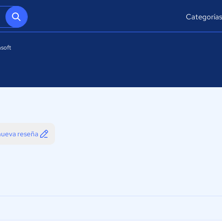
Categoría
soft
 nueva reseña