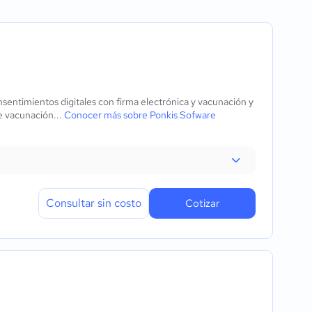
es y proveedores
nsentimientos digitales con firma electrónica y vacunación y
e vacunación...
Conocer más sobre Ponkis Sofware
ras
s
Consultar sin costo
Cotizar