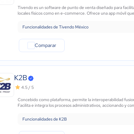
Automotriz
Tivendo es un software de punto de venta diseñado para facilitar
Comercio Electrónico
locales físicos como en e-commerce. Ofrece una app móvil que 
Ventas y servicios
Tecnología
Funcionalidades de Tivendo México
Metales y Minería
Recursos Humanos
Comparar
Gastronomía
Aeroespacial y defensa
Turismo
Contabilidad
K2B
Moda y textiles
4.5 / 5
Concebido como plataforma, permite la interoperabilidad fusion
Facilita e integra los procesos administrativos, accionando y con
Funcionalidades de K2B