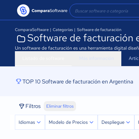
ComparaSoftware
|
Categorías
|
Software de facturación
Software de facturación 
Un software de facturación es una herramienta digital dise
Listado de software
Más información
Artí
TOP 10 Software de facturación en Argentina
Filtros
Eliminar filtros
Idiomas
Modelo de Precios
Despliegue
Español
Prueba Gratuita
Nube, SaaS, Web