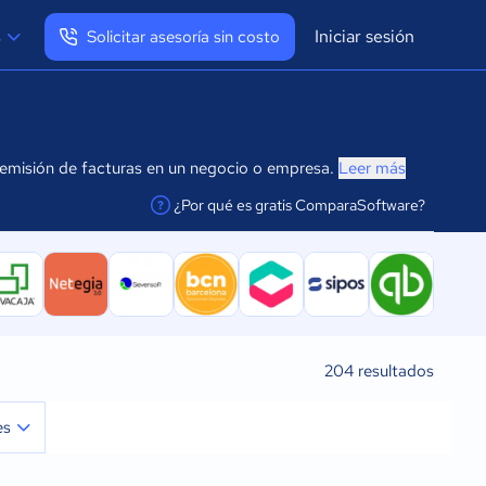
Iniciar sesión
s
Solicitar asesoría sin costo
Ver mi perfil
Cerrar sesión
a emisión de facturas en un negocio o empresa.
Leer más
¿Por qué es gratis ComparaSoftware?
facilitar la conexión
204
resultados
es