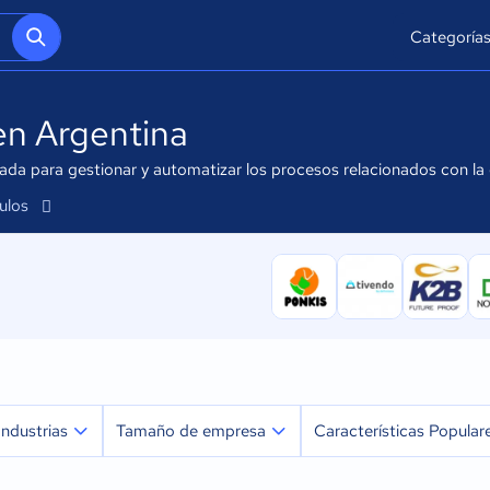
Categoría
en Argentina
ñada para gestionar y automatizar los procesos relacionados con l
culos
Industrias
Tamaño de empresa
Características Popular
Agricultura
Micro: 1 a 9 trabajadores
Integraciones