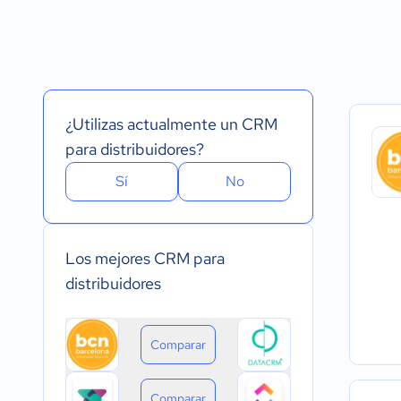
Español
Prueba Gratuita
Nube, SaaS, Web
Inglés
Versión Gratuita
Instalado - Wind
Portugués
Pago Mensual
Instalado - Mac
Pago anual
Instalado - Linux
Pago de única vez
Dispositivo móvil 
Dispositivo móvil
¿Utilizas actualmente un CRM
para distribuidores?
Sí
No
Los mejores CRM para
distribuidores
Comparar
Comparar