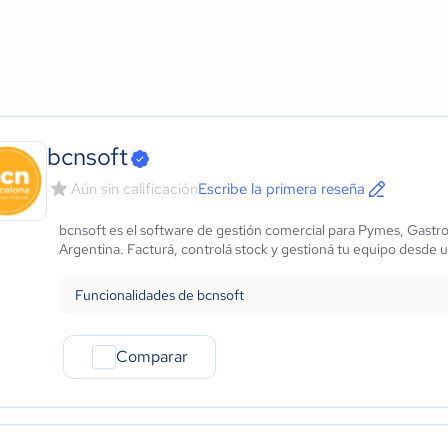
Agricultura
Micro: 1 a 9 trabajadores
Automatización de tarea
ows
Construcción
Pequeña: 10 a 49 trabajadores
Gestión de contactos
Educación
Mediana: 50 a 249 trabajadores
Integraciones contables
Energía
Grande: Más de 250 trabajadores
Pipelines personalizado
- iOS Nativo
Hotelería / Viajes
Planificación de accione
 - Android Nativo
Seguros
Informes y análisis
Legales
bcnsoft
Farmacéutica
Aún sin calificación
Escribe la primera reseña
Bienes raíces
Minorista
bcnsoft es el software de gestión comercial para Pymes, Gastro
Software / TI
Argentina. Facturá, controlá stock y gestioná tu equipo desde u
Telecomunicaciones
Financiera
Funcionalidades de bcnsoft
Alimentaria
Salud
Comparar
Manufactura
ONG
Gobierno
Transporte y logística