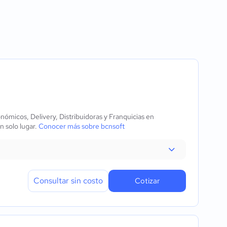
s de ventas
 y comunicativas
s
s
nómicos, Delivery, Distribuidoras y Franquicias en
n solo lugar.
Conocer más sobre bcnsoft
Consultar sin costo
Cotizar