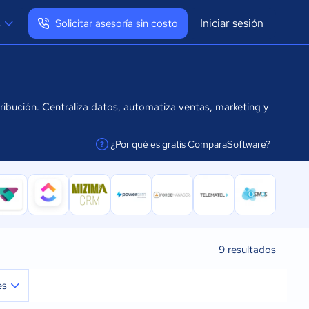
Iniciar sesión
s
Solicitar asesoría sin costo
Ver mi perfil
Cerrar sesión
ibución. Centraliza datos, automatiza ventas, marketing y
¿Por qué es gratis ComparaSoftware?
facilitar la conexión
9
resultados
es