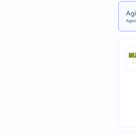
Agi
Agend