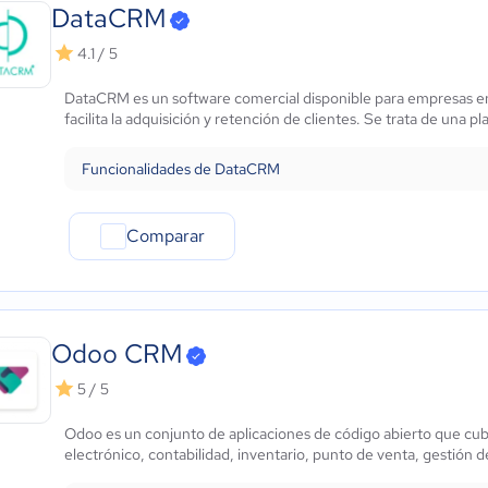
Marketing y Comunicación
DataCRM
Automotriz
4.1 / 5
Comercio Electrónico
Ventas y servicios
DataCRM es un software comercial disponible para empresas en
Tecnología
facilita la adquisición y retención de clientes. Se trata de una pl
Metales y Minería
Recursos Humanos
Funcionalidades de DataCRM
Gastronomía
Aeroespacial y defensa
Comparar
Turismo
Contabilidad
Moda y textiles
Odoo CRM
5 / 5
Odoo es un conjunto de aplicaciones de código abierto que cu
electrónico, contabilidad, inventario, punto de venta, gestión 