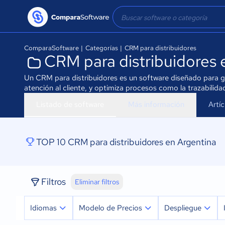
ComparaSoftware
|
Categorías
|
CRM para distribuidores
CRM para distribuidores 
Un CRM para distribuidores es un software diseñado para ge
atención al cliente, y optimiza procesos como la trazabilid
Listado de software
Más información
Artí
TOP 10 CRM para distribuidores en Argentina
Filtros
Eliminar filtros
Idiomas
Modelo de Precios
Despliegue