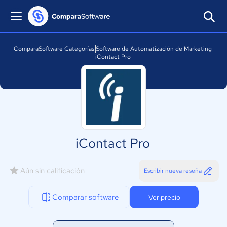
ComparaSoftware
Categorías
Software de Automatización de Marketing
iContact Pro
iContact Pro
Aún sin calificación
Escribir nueva reseña
Comparar software
Ver precio