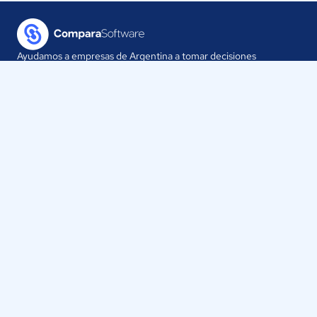
Ayudamos a empresas de Argentina a tomar decisiones
informadas sobre la elección de sus herramientas digitales.
Nuestra empresa
Proveedores
Contáctanos
Selecciona tu país:
Argentina
ComparaSoftware LLC 2025
Políticas de Privacidad
·
Políticas de Cookies
·
Términos y