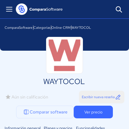
ComparaSoftware
Categorías
Online CRM
WAYTOCOL
WAYTOCOL
Aún sin calificación
Escribir nueva reseña
Comparar software
Ver precio
Información general
Planes y precios
Funcionalidades