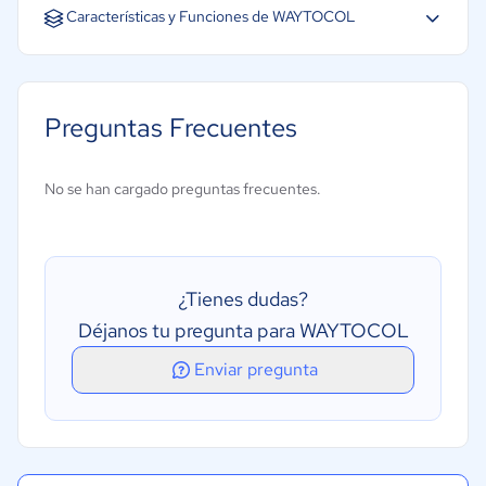
Español
Características y Funciones de WAYTOCOL
Búsqueda
Segmentación
Preguntas Frecuentes
Seguimiento de asistencia al cliente
Sistema de calendarios o recordatorios
No se han cargado preguntas frecuentes.
Catalogación y categorización
Gestión de tareas
¿Tienes dudas?
Déjanos tu pregunta para WAYTOCOL
Enviar pregunta