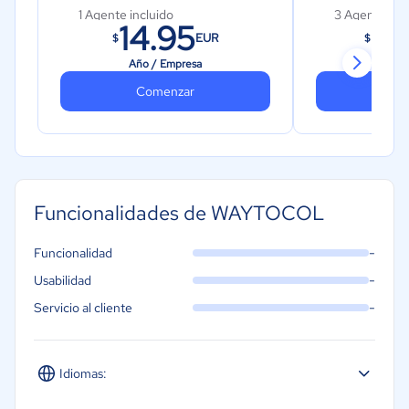
1 Agente incluido
3 Agentes in
14.95
29
EUR
$
$
Importación 
Inmuebles
Año / Empresa
Mes 
Comenzar
Colaboración
Co
Publicación e
Editor de car
Roles y Perm
Funcionalidades de WAYTOCOL
Web Básica d
-
Funcionalidad
-
Usabilidad
-
Servicio al cliente
Idiomas: