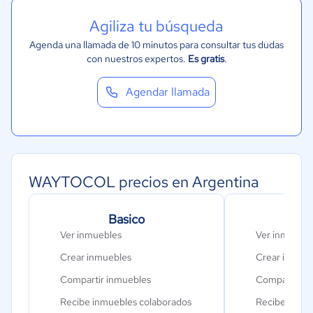
Agiliza tu búsqueda
Agenda una llamada de 10 minutos para consultar tus dudas
con nuestros expertos.
Es gratis
.
Agendar llamada
WAYTOCOL precios en Argentina
Basico
Pro
Ver inmuebles
Ver inmueble
Crear inmuebles
Crear inmueb
Compartir inmuebles
Compartir i
Recibe inmuebles colaborados
Recibe inmue