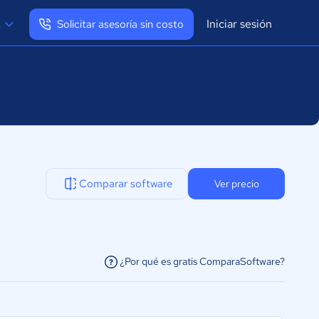
Iniciar sesión
s
Solicitar asesoría sin costo
Ver mi perfil
Cerrar sesión
Comparar software
Ver precio
¿Por qué es gratis ComparaSoftware?
facilitar la conexión