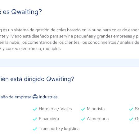
 es Qwaiting?
La Historia
 es un sistema de gestión de colas basado en la nube para colas de espera
DICALSOFT
nte y liviano está diseñado para servir a pequeñas y grandes empresas y p
Clinica Digital
n la nube, los comentarios de los clientes, los conocimientos / análisis de 
.3 / 5
Aún sin
 y correo electrónico, múltiples
calificación
ién está dirigido Qwaiting?
año de empresa
Industrias
Hotelería / Viajes
Minorista
So
Financiera
Alimentaria
G
Transporte y logística