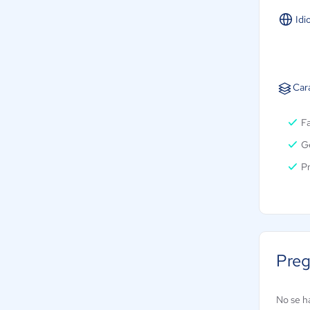
Idi
Car
F
Ge
P
Preg
No se h