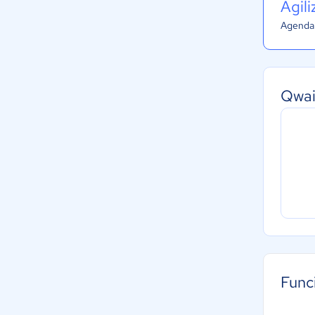
Agil
Agenda 
Qwai
Func