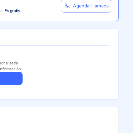
Agendar llamada
os.
Es gratis
.
sonalizada
información.