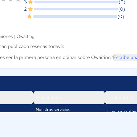
3
(0)
2
(0)
1
(0)
niones |
Qwaiting
han publicado reseñas todavía
es ser la primera persona en opinar sobre Qwaiting?
Escribe un
Proveedores
Contáctanos
Nuestros servicios
ComparaSoftwa
Rafael cubillos
Iniciar sesión
5501
Mendoza