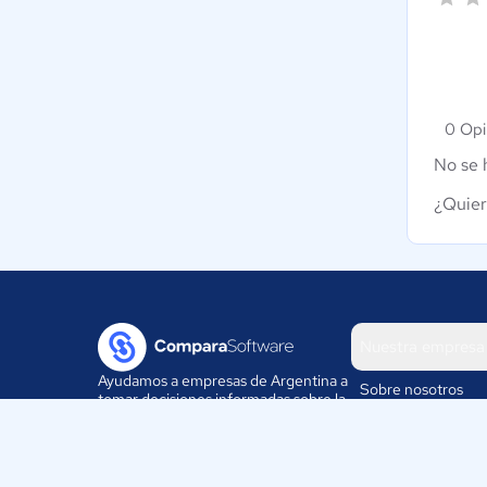
0 Opi
No se 
¿Quier
Nuestra empresa
Ayudamos a empresas de Argentina a
Sobre nosotros
tomar decisiones informadas sobre la
elección de sus herramientas
Blog
digitales.
Eventos