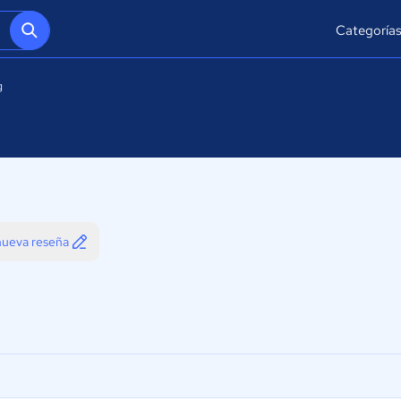
Categoría
g
 nueva reseña