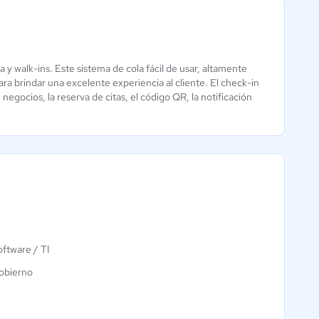
 y walk-ins. Este sistema de cola fácil de usar, altamente
Axion Clinical
Agile CRM
ara brindar una excelente experiencia al cliente. El check-in
Aún sin
negocios, la reserva de citas, el código QR, la notificación
4.8 / 5
calificación
ftware / TI
obierno