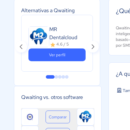
¿Qué
Alternativas a Qwaiting
Qwaiting
MR
ME
intelige
Dentalcloud
basado e
2
4.6 / 5
por SMS
Ver perfil
¿A qu
Tam
Qwaiting vs. otros software
Comparar