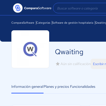
ComparaSoftware
Categorías
Software de gestión hospitalaria
Qwaitin
Qwaiting
Aún sin calificación
Escribir
Información general
Planes y precios
Funcionalidades