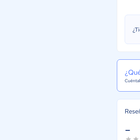
¿T
¿Qué
Cuéntal
Rese
-