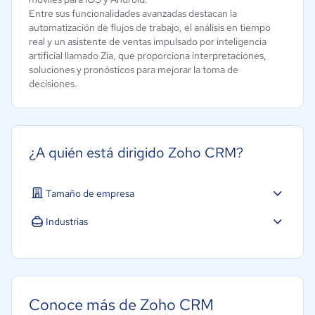
Entre sus funcionalidades avanzadas destacan la
automatización de flujos de trabajo, el análisis en tiempo
real y un asistente de ventas impulsado por inteligencia
artificial llamado Zia, que proporciona interpretaciones,
soluciones y pronósticos para mejorar la toma de
decisiones.
¿A quién está dirigido Zoho CRM?
Tamaño de empresa
Micro: 1 a 9 trabajadores
Industrias
Pequeña: 10 a 49 trabajadores
Agricultura
Mediana: 50 a 249 trabajadores
Construcción
Educación
Conoce más de Zoho CRM