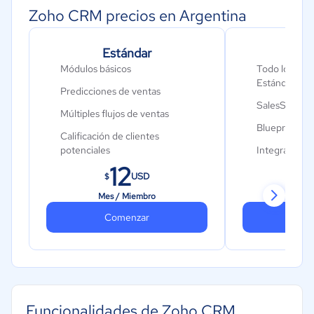
Zoho CRM precios en Argentina
Estándar
Pro
Módulos básicos
Todo lo que i
Estándar má
Predicciones de ventas
SalesSignals
Múltiples flujos de ventas
Blueprint
Calificación de clientes
potenciales
Integración 
12
Integración de Office 365
Correo elect
USD
$
$
programado
Sincronización con Google
Mes / Miembro
Mes 
Calendar
Integracione
Comenzar
Co
electrónico
Cadencias
Reglas de as
Lienzo
CPQ
Zoho MarketPlace
Reglas de val
Funcionalidades de Zoho CRM