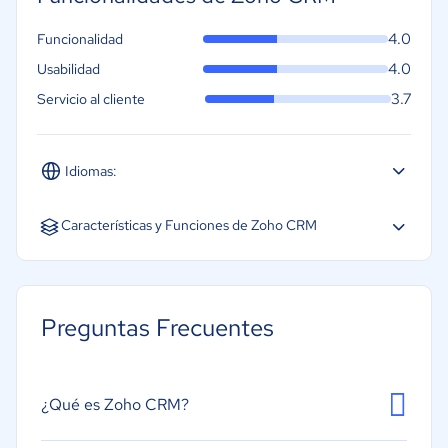
4.0
Funcionalidad
4.0
Usabilidad
3.7
Servicio al cliente
Idiomas:
Español
Inglés
Portugués
Características y Funciones de Zoho CRM
Acceso Móvil
Almacenamiento de Documentos
Preguntas Frecuentes
Integración de automatización de marketing
Integración de chat interno
Marketing por correo electrónico
¿Qué es Zoho CRM?
Evaluación de clientes potenciales