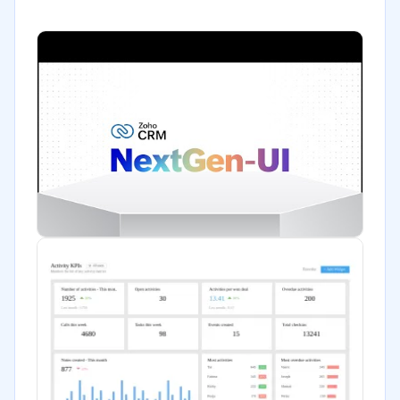
Energía
Hotelería / Viajes
Seguros
Legales
Bienes raíces
Minorista
Software / TI
Financiera
Salud
Manufactura
ONG
Gobierno
Transporte y logística
Marketing y Comunicación