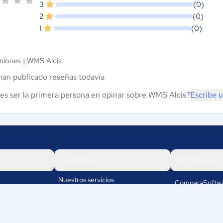
3
(0)
2
(0)
1
(0)
niones |
WMS Alcis
han publicado reseñas todavía
es ser la primera persona en opinar sobre WMS Alcis?
Escribe 
Proveedores
Contáctanos
Nuestros servicios
ComparaSoftwa
Rafael cubillos
Iniciar sesión
5501
Mendoza