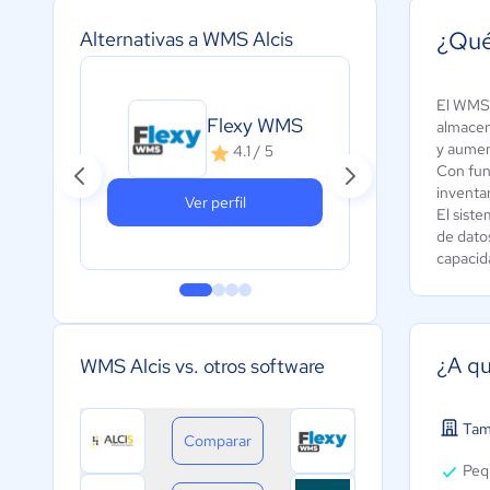
¿Qué
Alternativas a WMS Alcis
El WMS 
Flexy WMS
E
almacene
y aumen
4.1 / 5
Con fun
inventar
Ver perfil
El sist
de dato
capacid
¿A qu
WMS Alcis vs. otros software
Tam
Comparar
Peq