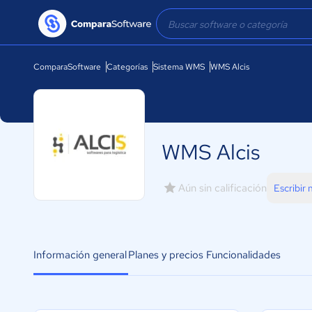
ComparaSoftware
Categorías
Sistema WMS
WMS Alcis
WMS Alcis
Aún sin calificación
Escribir
Información general
Planes y precios
Funcionalidades