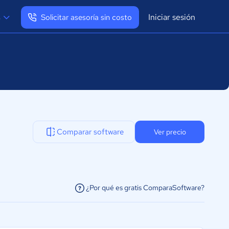
Iniciar sesión
s
Solicitar asesoría sin costo
Ver mi perfil
Cerrar sesión
Comparar software
Ver precio
¿Por qué es gratis ComparaSoftware?
facilitar la conexión