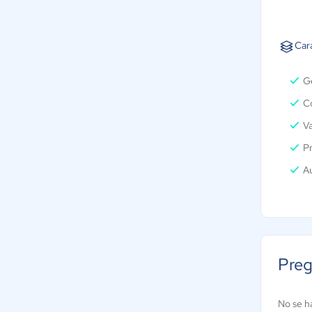
Car
G
C
Va
Pr
Au
Preg
No se h