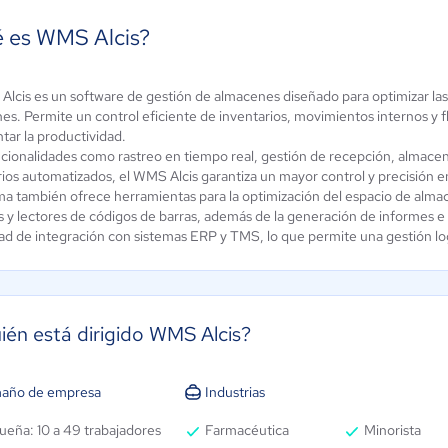
 es WMS Alcis?
Alcis es un software de gestión de almacenes diseñado para optimizar las 
picor ERP
Unleashed
s. Permite un control eficiente de inventarios, movimientos internos y fl
tar la productividad.
3.6 / 5
4.9 / 5
cionalidades como rastreo en tiempo real, gestión de recepción, almacen
ios automatizados, el WMS Alcis garantiza un mayor control y precisión en
ema también ofrece herramientas para la optimización del espacio de alm
s y lectores de códigos de barras, además de la generación de informes e
ad de integración con sistemas ERP y TMS, lo que permite una gestión logí
ién está dirigido WMS Alcis?
año de empresa
Industrias
ueña: 10 a 49 trabajadores
Farmacéutica
Minorista