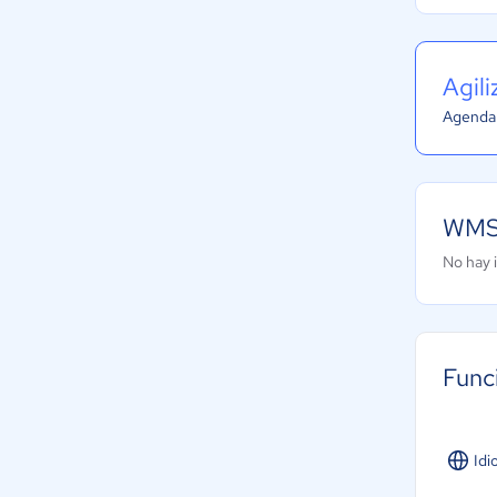
Agil
Agenda 
WMS 
No hay 
Func
Idi