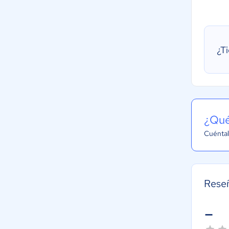
¿T
¿Qué
Cuéntal
Rese
-