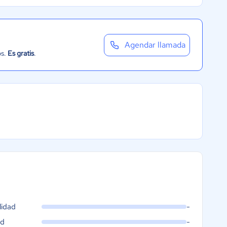
Agendar llamada
os.
Es gratis
.
lidad
-
ad
-