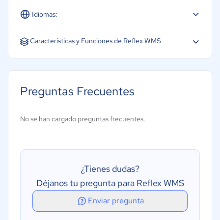
Idiomas:
Español
Características y Funciones de Reflex WMS
Gestión 3PL
Gestión de envíos
Preguntas Frecuentes
Gestión de ingresos
Códigos de barras/RFID
No se han cargado preguntas frecuentes.
Previsión
Varias ubicaciones
Creación de informes/análisis
¿Tienes dudas?
Integración Api's
Déjanos tu pregunta para Reflex WMS
Auditoría de inventario
Enviar pregunta