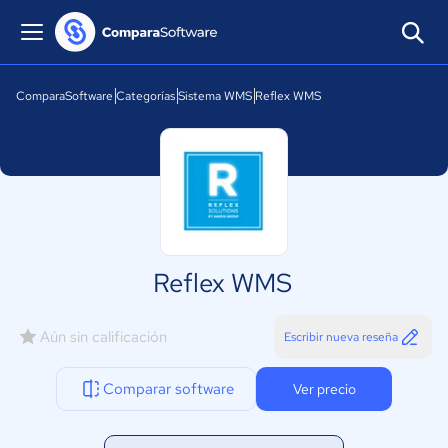
ComparaSoftware
Categorías
Sistema WMS
Reflex WMS
Reflex WMS
Aún sin calificación
Escribir nueva reseña
Comparar software
Ver precio