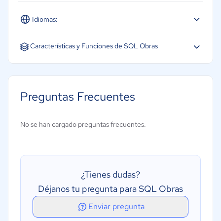
Idiomas:
Español
Características y Funciones de SQL Obras
Acceso móvil
Gestión de subcontratistas
Preguntas Frecuentes
Integración contable
Seguimiento de presupuestos/Costes de trabajo
No se han cargado preguntas frecuentes.
Subcontratistas
¿Tienes dudas?
Déjanos tu pregunta para SQL Obras
Enviar pregunta