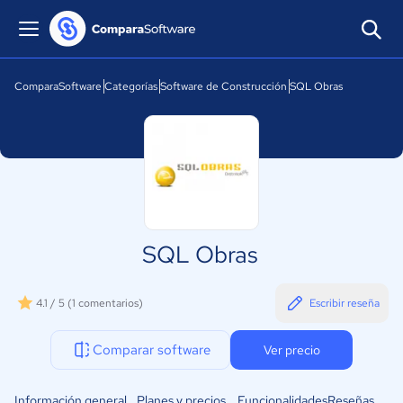
ComparaSoftware
Categorías
Software de Construcción
SQL Obras
SQL Obras
4.1 / 5
(1 comentarios)
Escribir reseña
Comparar software
Ver precio
Información general
Planes y precios
Funcionalidades
Reseñas