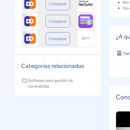
No r
Comparar
No e
Comparar
¿A qu
Comparar
Tam
Categorías relacionadas
Software para gestión de
contratistas
Cono