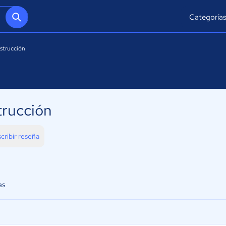
Categoría
strucción
rucción
cribir reseña
as