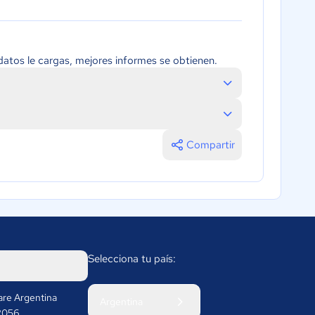
atos le cargas, mejores informes se obtienen.
Compartir
Selecciona tu país:
re Argentina
Argentina
 2056