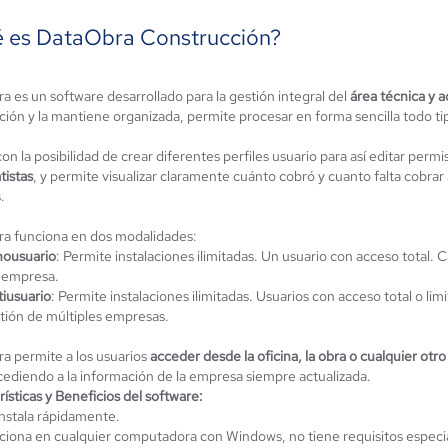
 es DataObra Construcción?
a es un software desarrollado para la gestión integral del
área técnica y a
ción y la mantiene organizada, permite procesar en forma sencilla todo ti
suo
Oracle Aconex
on la posibilidad de crear diferentes perfiles usuario para así editar perm
ún sin
0 / 5
tistas
, y permite visualizar claramente cuánto cobró y cuanto falta cobrar
alificación
.
a funciona en dos modalidades:
ousuario
: Permite instalaciones ilimitadas. Un usuario con acceso total. 
 empresa.
tiusuario
: Permite instalaciones ilimitadas. Usuarios con acceso total o li
tión de múltiples empresas.
a permite a los usuarios
acceder desde la oficina, la obra o cualquier otro
cediendo a la información de la empresa siempre actualizada.
ísticas y Beneficios del software:
instala rápidamente.
ciona en cualquier computadora con Windows, no tiene requisitos especi