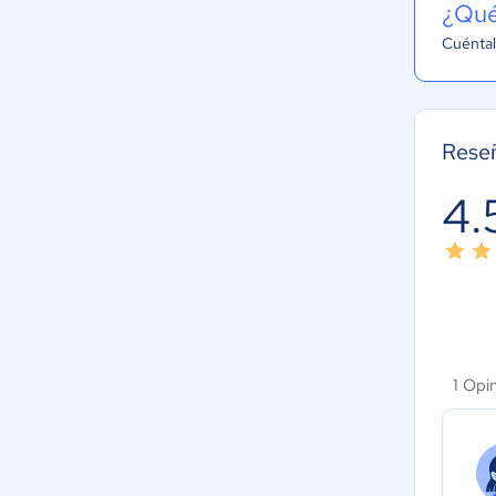
¿Qué
Cuéntal
Rese
4.
1 Opi