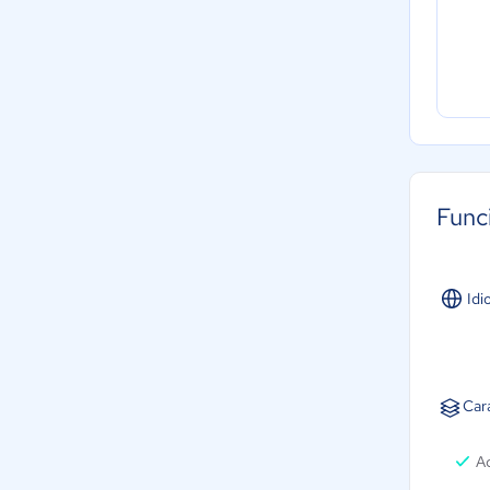
Func
Idi
Car
A