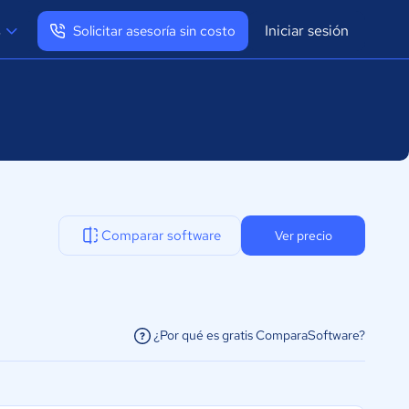
Iniciar sesión
s
Solicitar asesoría sin costo
Ver mi perfil
Cerrar sesión
Comparar software
Ver precio
¿Por qué es gratis ComparaSoftware?
facilitar la conexión