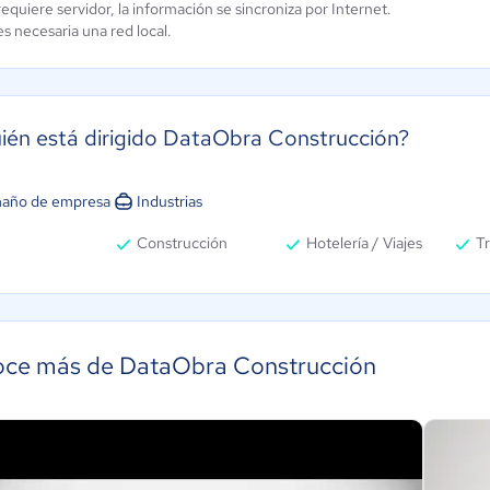
equiere servidor, la información se sincroniza por Internet.
s necesaria una red local.
ién está dirigido DataObra Construcción?
año de empresa
Industrias
Construcción
Hotelería / Viajes
Tr
ce más de DataObra Construcción