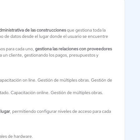
dministrativa de las construcciones
que gestiona toda la
po de datos desde el lugar donde el usuario se encuentre
Workwolf
Flexxus ERP
isos para cada uno,
gestiona las relaciones con proveedores
Aún sin
0.5 / 5
 a un cliente, gestionando los pagos, presupuestos y
calificación
Capacitación on line. Gestión de múltiples obras. Gestión de
mitado. Capacitación online. Gestión de múltiples obras.
 lugar
, permitiendo configurar niveles de acceso para cada
ales de hardware.