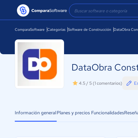
ComparaSoftware
Categorías
Software de Construcción
DataObra Con
DataObra Const
Es
4.5 / 5
(1 comentarios)
Información general
Planes y precios
Funcionalidades
Reseñ