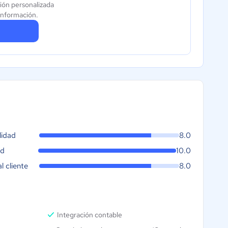
ión personalizada
información.
lidad
8.0
ad
10.0
al cliente
8.0
Integración contable