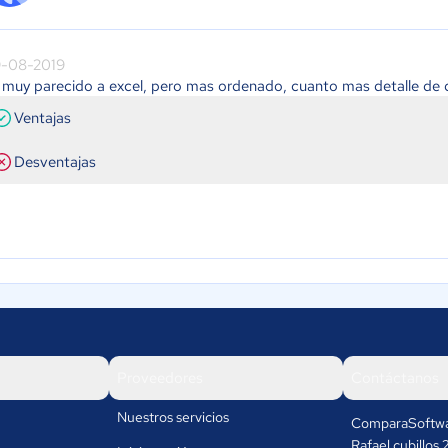
-08-2019
 muy parecido a excel, pero mas ordenado, cuanto mas detalle de d
Ventajas
Desventajas
Proveedores
Contáctanos
Nuestros servicios
ComparaSoftwa
Rafael cubillos