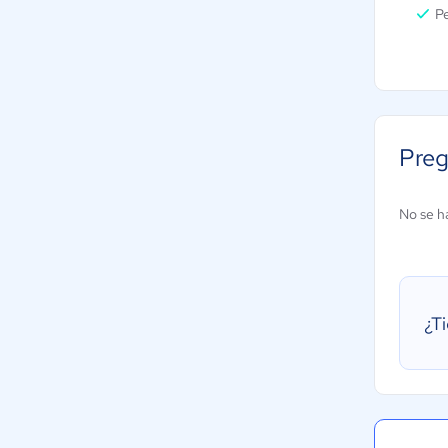
P
Preg
No se h
¿T