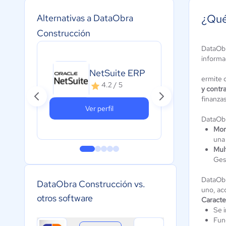
¿Qué
Alternativas a DataObra
Construcción
DataObr
informa
Pre
NetSuite ERP
ermite c
A
4.2 / 5
y contra
c
finanzas
Ver perfil
DataObr
Mon
una
Mul
Ges
DataObr
DataObra Construcción vs.
uno, ac
otros software
Caracter
Se 
Fun