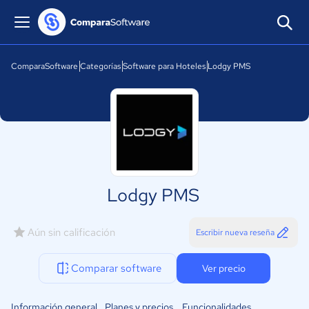
ComparaSoftware
Categorías
Software para Hoteles
Lodgy PMS
Lodgy PMS
Aún sin calificación
Escribir nueva reseña
Comparar software
Ver precio
Información general
Planes y precios
Funcionalidades