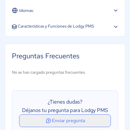
Idiomas:
Español
Características y Funciones de Lodgy PMS
CRM
Gestión de limpieza
Preguntas Frecuentes
Gestión del inventario
Informes y Análisis
No se han cargado preguntas frecuentes.
Gestión de recepción
Seguimiento y gestión de huéspedes
Motor de Reservas
¿Tienes dudas?
Finanzas y Pagos
Déjanos tu pregunta para Lodgy PMS
Reserva en línea
Enviar pregunta
Automatización de marketing