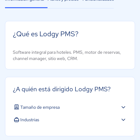
¿Qué es Lodgy PMS?
Software integral para hoteles. PMS, motor de reservas,
channel manager, sitio web, CRM.
¿A quién está dirigido Lodgy PMS?
Tamaño de empresa
Micro: 1 a 9 trabajadores
Industrias
Pequeña: 10 a 49 trabajadores
Hotelería / Viajes
Mediana: 50 a 249 trabajadores