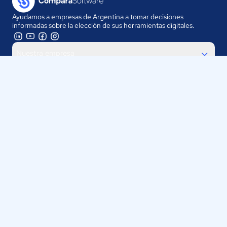
Ayudamos a empresas de Argentina a tomar decisiones
informadas sobre la elección de sus herramientas digitales.
Nuestra empresa
Proveedores
Contáctanos
Selecciona tu país:
Argentina
ComparaSoftware LLC 2025
Políticas de Privacidad
·
Políticas de Cookies
·
Términos y
Condiciones de uso