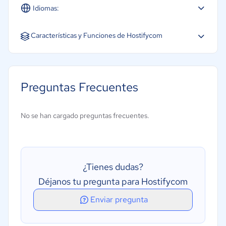
Idiomas:
Español
Inglés
Portugués
Características y Funciones de Hostifycom
Contabilidad
Gestión de contactos
Preguntas Frecuentes
Gestión de documentos
Gestión de vacantes
No se han cargado preguntas frecuentes.
Gestión del mantenimiento
Pagos en línea
Panel de actividades
¿Tienes dudas?
Portal de arrendatarios
Déjanos tu pregunta para Hostifycom
Procesamiento de pagos
Enviar pregunta
Seguimiento de arrendatarios