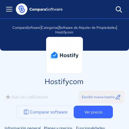
ComparaSoftware
Categorías
Software de Alquiler de Propiedades
Hostifycom
Hostifycom
Aún sin calificación
Escribir nueva reseña
Comparar software
Ver precio
Información general
Planes y precios
Funcionalidades