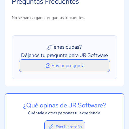
Preguntas Frecuentes
Creación de informes/análisis
Creación y diseño de formularios
No se han cargado preguntas frecuentes.
Desarrollo de software
Gestión de implementación
Herramientas de colaboración
¿Tienes dudas?
Plantillas de aplicaciones prediseñadas
Déjanos tu pregunta para JR Software
Sin código
Enviar pregunta
¿Qué opinas de JR Software?
Cuéntale a otras personas tu experiencia.
Escribir reseña