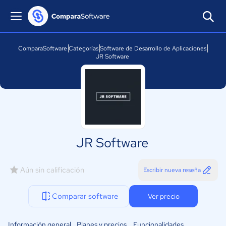
ComparaSoftware
Categorías
Software de Desarrollo de Aplicaciones
JR Software
JR Software
Aún sin calificación
Escribir nueva reseña
Comparar software
Ver precio
Información general
Planes y precios
Funcionalidades