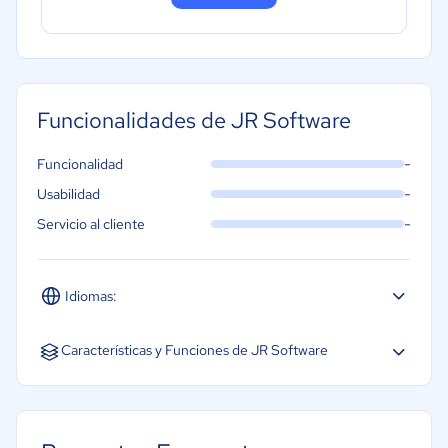
Funcionalidades de JR Software
-
Funcionalidad
-
Usabilidad
-
Servicio al cliente
Idiomas:
Español
Inglés
Características y Funciones de JR Software
Arrastrar y soltar
Controles o permisos de acceso