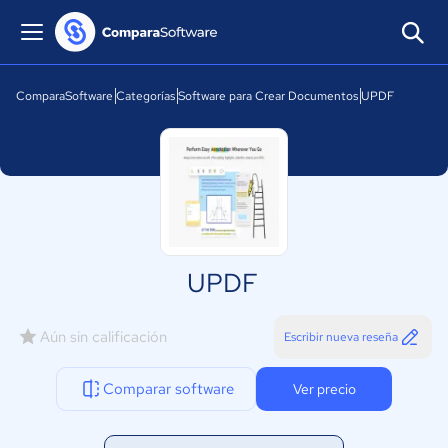
ComparaSoftware
Categorías
Software para Crear Documentos
UPDF
UPDF
Aún sin calificación
Escribir nueva reseña
Comparar software
Ver precio