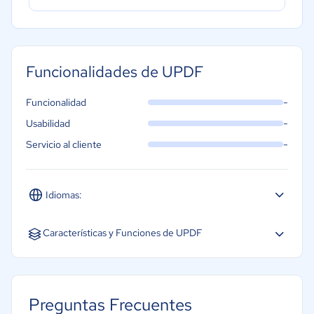
Funcionalidades de UPDF
-
Funcionalidad
-
Usabilidad
-
Servicio al cliente
Idiomas:
Español
Inglés
Portugués
Características y Funciones de UPDF
Colaboración
Ensamblaje de documentos
Preguntas Frecuentes
Firma digital