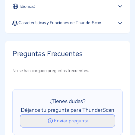
Idiomas:
Inglés
Características y Funciones de ThunderScan
API
Análisis de vulnerabilidades
Preguntas Frecuentes
Análisis en tiempo real
Escaneo de código fuente
No se han cargado preguntas frecuentes.
Escaneo multidioma
Supervisión
Para desarrolladores
¿Tienes dudas?
Déjanos tu pregunta para ThunderScan
Enviar pregunta