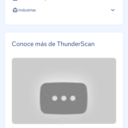
Industrias
Agricultura
Construcción
Educación
Conoce más de ThunderScan
Energía
Hotelería / Viajes
Seguros
Legales
Farmacéutica
Bienes raíces
Minorista
Software / TI
Telecomunicaciones