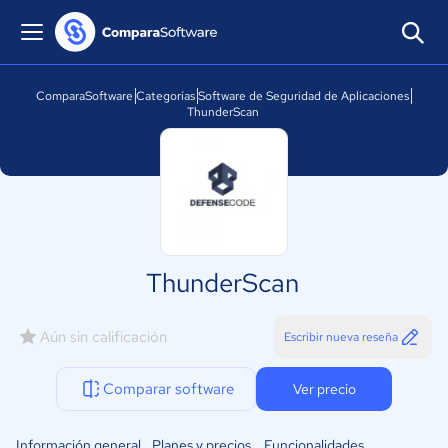
ComparaSoftware
Categorías
Software de Seguridad de Aplicaciones
ThunderScan
ThunderScan
Aún sin calificación
Escribir nueva reseña
Comparar software
Ver precio
Información general
Planes y precios
Funcionalidades