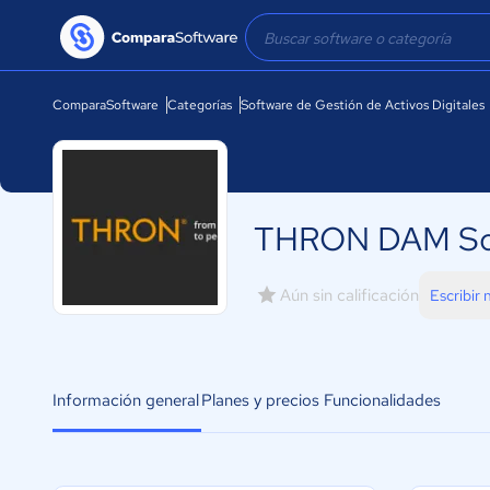
ComparaSoftware
Categorías
Software de Gestión de Activos Digitales
THRON DAM So
Aún sin calificación
Escribir
Información general
Planes y precios
Funcionalidades