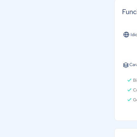
Func
Idi
Car
Bi
Co
G