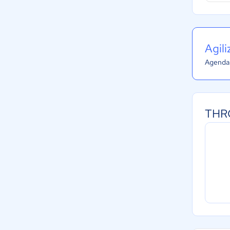
Agil
Agenda 
THRO