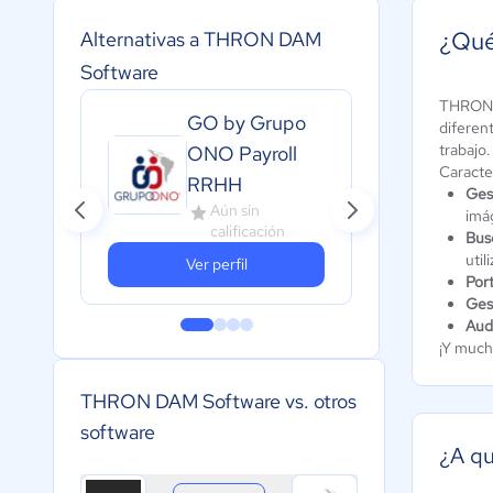
¿Qué
Alternativas a THRON DAM
Software
THRON
GO by Grupo
diferen
Pic
trabajo.
ONO Payroll
Caracte
Sof
RRHH
Ges
0
Aún sin
imá
calificación
Bus
util
Ver perfil
Por
Ges
Audi
¡Y much
THRON DAM Software vs. otros
software
¿A q