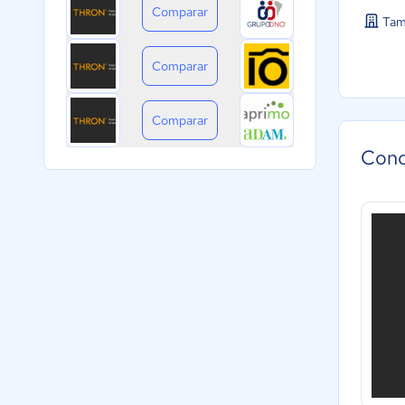
Comparar
Tam
Comparar
Comparar
Cono