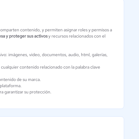
comparten contenido, y permiten asignar roles y permisos a
sa y proteger sus activos
y recursos relacionados con el
Mediabox-DAM
Software
hivo: imágenes, video, documentos, audio, html, galerías,
0 / 5
cualquier contenido relacionado con la palabra clave
ontenido de su marca.
 plataforma.
ra garantizar su protección.