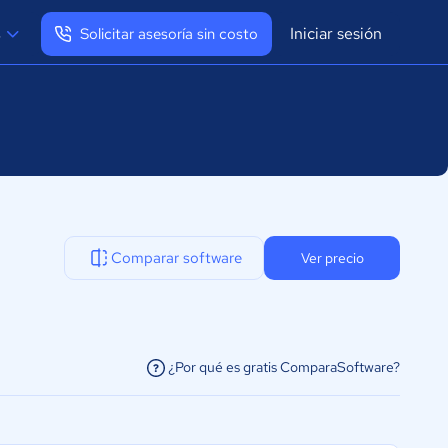
Iniciar sesión
s
Solicitar asesoría sin costo
Ver mi perfil
Cerrar sesión
Comparar software
Ver precio
¿Por qué es gratis ComparaSoftware?
facilitar la conexión