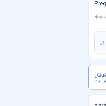
Preg
No se h
¿T
¿Qué
Cuéntal
Rese