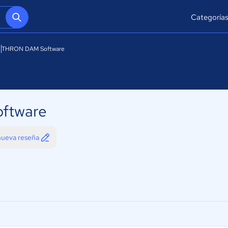
Categoría
THRON DAM Software
ftware
 nueva reseña