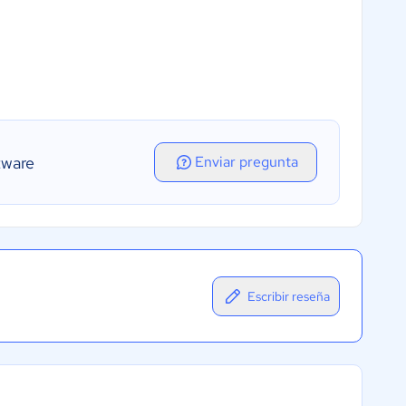
tware
Enviar pregunta
Escribir reseña