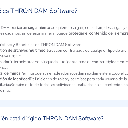
 es THRON DAM Software?
 DAM
realiza un seguimiento
de quiénes cargan, consultan, descargan y 
tes usuarios, así de esta manera, puede
proteger el contenido de la empre
s.io DAM
Aprimo DAM
rísticas y Beneficios de THRON DAM Software:
tware
Software
tión de archivos multimedia
Gestión centralizada de cualquier tipo de arc
 / 5
0 / 5
genes 360 °.
cador interno
Motor de búsqueda inteligente para encontrar rápidamente 
izada.
tal de marca
Permita que sus empleados accedan rápidamente a todo el c
tión de identidad
Definiciones de roles y permisos para cada usuario de la
torias
Seguimiento de todas las actividades realizadas en su contenido pa
o más!
uién está dirigido THRON DAM Software?