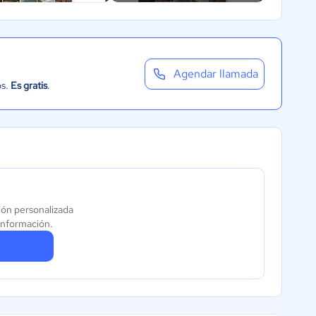
Agendar llamada
os.
Es gratis
.
ón personalizada
información.