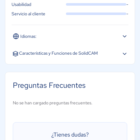
-
Usabilidad
-
Servicio al cliente
Idiomas:
Español
Inglés
Portugués
Características y Funciones de SolidCAM
Funciones/cálculos
Gestión de piezas
Preguntas Frecuentes
Herramientas CAD
Soporte de archivos
No se han cargado preguntas frecuentes.
Edición de archivos
Modelado 3D Integrado
Reparación de malla
¿Tienes dudas?