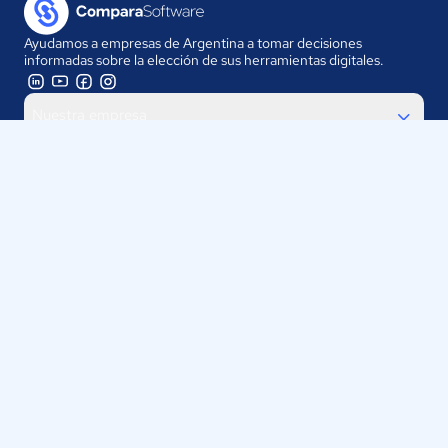
Ayudamos a empresas de Argentina a tomar decisiones
informadas sobre la elección de sus herramientas digitales.
Nuestra empresa
Proveedores
Contáctanos
Selecciona tu país:
Argentina
ComparaSoftware LLC 2025
Políticas de Privacidad
·
Políticas de Cookies
·
Términos y
Condiciones de uso