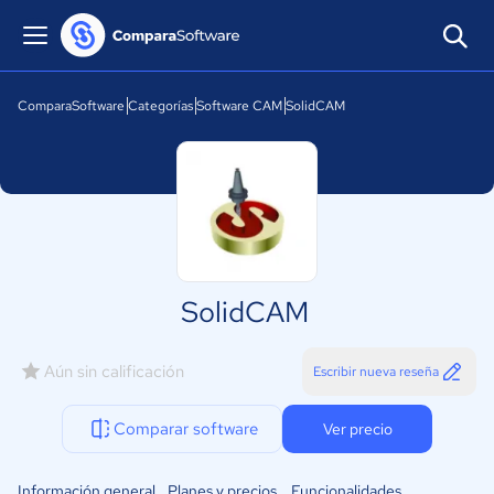
ComparaSoftware
Categorías
Software CAM
SolidCAM
SolidCAM
Aún sin calificación
Escribir nueva reseña
Comparar software
Ver precio
Información general
Planes y precios
Funcionalidades