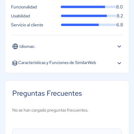
8.0
Funcionalidad
8.2
Usabilidad
6.8
Servicio al cliente
Idiomas:
Inglés
Características y Funciones de SimilarWeb
Auditoría
Gestión de contenidos
Preguntas Frecuentes
Gestión de enlaces
Herramientas de investigación de palabras clave
No se han cargado preguntas frecuentes.
Integración de Google Analytics
Palabras clave móviles