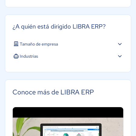
¿A quién está dirigido LIBRA ERP?
Tamaño de empresa
Pequeña: 10 a 49 trabajadores
Industrias
Mediana: 50 a 249 trabajadores
Agricultura
Grande: Más de 250 trabajadores
Construcción
Farmacéutica
Conoce más de LIBRA ERP
Minorista
Alimentaria
Manufactura
Transporte y logística