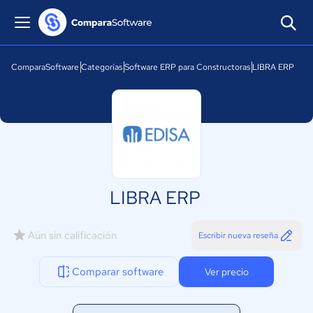
ComparaSoftware
Categorías
Software ERP para Constructoras
LIBRA ERP
LIBRA ERP
Aún sin calificación
Escribir nueva reseña
Comparar software
Ver precio