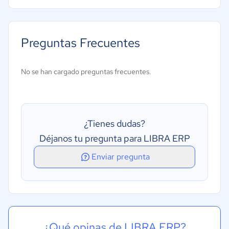
Optimización de costos
Seguimiento de obras
Preguntas Frecuentes
Administración centralizada de proyectos
Administración de maquinarias
No se han cargado preguntas frecuentes.
Control de materiales
Administración de activos
Logística
¿Tienes dudas?
Certificado de avance
Déjanos tu pregunta para LIBRA ERP
Facturación
Enviar pregunta
Registro de presupuestos de obra
¿Qué opinas de LIBRA ERP?