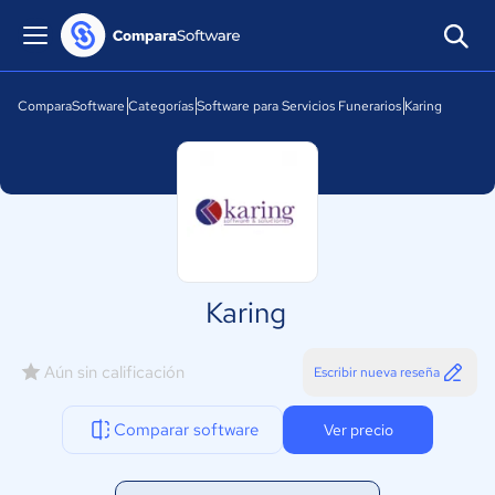
ComparaSoftware
Categorías
Software para Servicios Funerarios
Karing
Karing
Aún sin calificación
Escribir nueva reseña
Comparar software
Ver precio