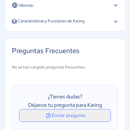
Idiomas:
Español
Características y Funciones de Karing
Búsqueda de tumbas
Cartografía de lotes
Preguntas Frecuentes
Comercialización
Gestión de cementerios
No se han cargado preguntas frecuentes.
Gestión de documentos
Gestión de la contabilidad
Gestión de prerrequisitos
¿Tienes dudas?
Déjanos tu pregunta para Karing
Enviar pregunta