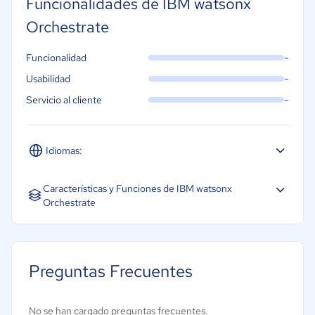
Funcionalidades de IBM watsonx
Orchestrate
-
Funcionalidad
-
Usabilidad
-
Servicio al cliente
Idiomas:
Español
Inglés
Portugués
Características y Funciones de IBM watsonx
Orchestrate
Decisión autónoma
Planificación de tareas
Preguntas Frecuentes
Integración con sistemas empresariales
Adquisición de datos y percepción
No se han cargado preguntas frecuentes.