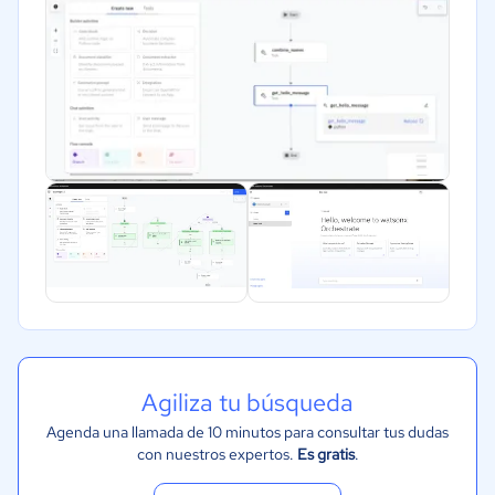
Salud
Manufactura
ONG
Gobierno
Transporte y logística
Marketing y Comunicación
Automotriz
Comercio Electrónico
Ventas y servicios
Tecnología
Metales y Minería
Agiliza tu búsqueda
Recursos Humanos
Agenda una llamada de 10 minutos para consultar tus dudas
Gastronomía
con nuestros expertos.
Es gratis
.
Aeroespacial y defensa