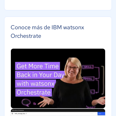
Pequeña: 10 a 49 trabajadores
Agricultura
Mediana: 50 a 249 trabajadores
Construcción
Grande: Más de 250 trabajadores
Educación
Conoce más de IBM watsonx
Energía
Orchestrate
Hotelería / Viajes
Seguros
Legales
Farmacéutica
Bienes raíces
Minorista
Software / TI
Telecomunicaciones
Financiera
Alimentaria