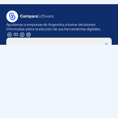
Ayudamos a empresas de Argentina a tomar decisiones
informadas sobre la elección de sus herramientas digitales.
Nuestra empresa
Proveedores
Contáctanos
Selecciona tu país:
Argentina
ComparaSoftware LLC 2025