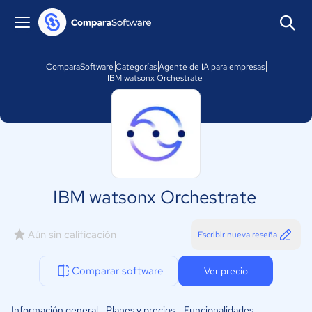
ComparaSoftware
Categorías
Agente de IA para empresas
IBM watsonx Orchestrate
IBM watsonx Orchestrate
Aún sin calificación
Escribir nueva reseña
Comparar software
Ver precio
Información general
Planes y precios
Funcionalidades