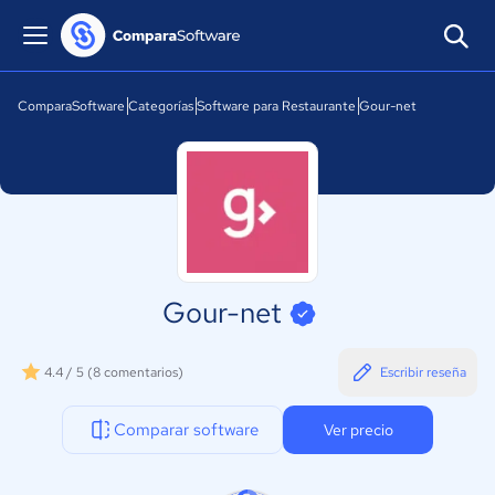
ComparaSoftware
Categorías
Software para Restaurante
Gour-net
Gour-net
4.4 / 5
(8 comentarios)
Escribir reseña
Comparar software
Ver precio