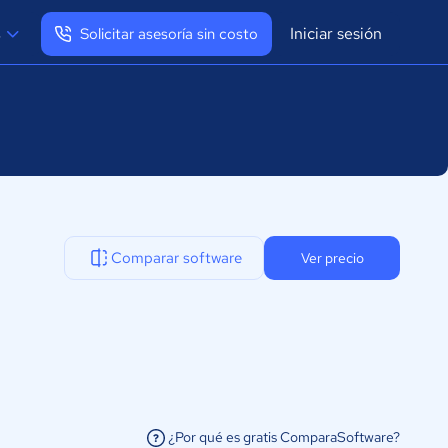
Iniciar sesión
s
Solicitar asesoría sin costo
Ver mi perfil
Cerrar sesión
Comparar software
Ver precio
¿Por qué es gratis ComparaSoftware?