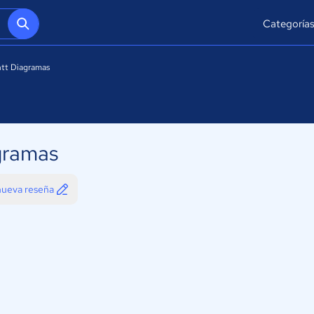
Categoría
tt Diagramas
gramas
 nueva reseña