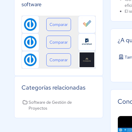
software
efic
El 
Comparar
¿A qu
Comparar
Tam
Comparar
Categorías relacionadas
Cono
Software de Gestión de
Proyectos