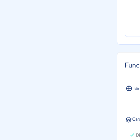
Func
Idi
Car
D