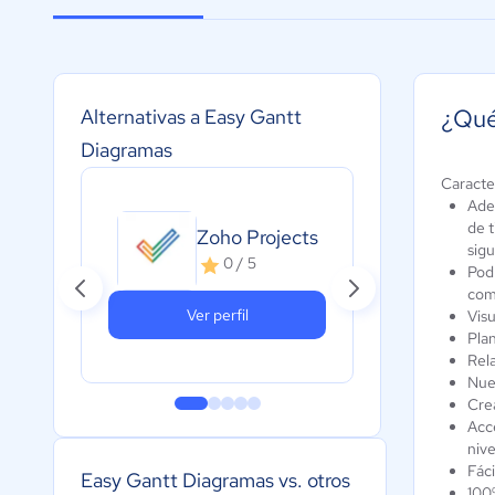
¿Qué
Alternativas a Easy Gantt
Diagramas
Caracter
Ade
de 
Zoho Projects
S
sigu
0 / 5
Podr
com
Ver perfil
Visu
Plan
Rela
Nue
Cre
Acce
nive
Fáci
Easy Gantt Diagramas vs. otros
100