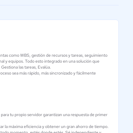
facilitar la conexión
ientas como WBS, gestión de recursos y tareas, seguimiento
Trowelapp
al y equipos. Todo esto integrado en una solución que
Zoho Projects
, Gestiona las tareas, Evalúa.
Aún sin
0 / 5
proceso sea más rápido, más sincronizado y fácilmente
calificación
 para tu propio servidor garantizan una respuesta de primer
nzar la máxima eficiencia y obtener un gran ahorro de tiempo.
 en todo momento, estés donde estés. Sé independiente y