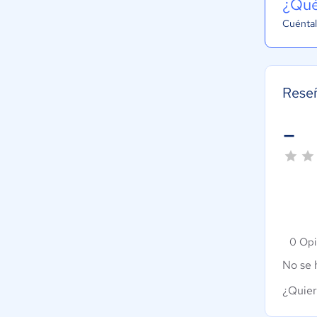
¿Qué
Cuéntal
Rese
-
0 Opi
No se 
¿Quier