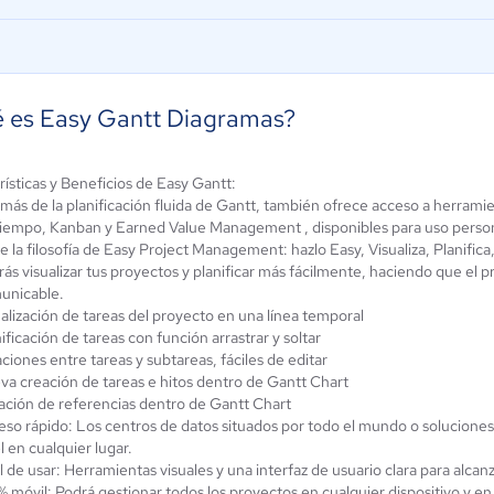
 es Easy Gantt Diagramas?
ísticas y Beneficios de Easy Gantt:
más de la planificación fluida de Gantt, también ofrece acceso a herram
Fondare App
tiempo, Kanban y Earned Value Management , disponibles para uso person
martsheet
e la filosofía de Easy Project Management: hazlo Easy, Visualiza, Planifica
Aún sin
3.9 / 5
ás visualizar tus proyectos y planificar más fácilmente, haciendo que el 
calificación
unicable.
alización de tareas del proyecto en una línea temporal
ificación de tareas con función arrastrar y soltar
ciones entre tareas y subtareas, fáciles de editar
va creación de tareas e hitos dentro de Gantt Chart
ación de referencias dentro de Gantt Chart
so rápido: Los centros de datos situados por todo el mundo o soluciones
l en cualquier lugar.
l de usar: Herramientas visuales y una interfaz de usuario clara para alca
% móvil: Podrá gestionar todos los proyectos en cualquier dispositivo y