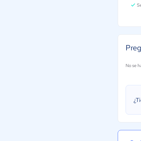
S
Preg
No se h
¿T