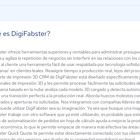
 es DigiFabster?
ster ofrece herramientas superiores y rentables para administrar presupu
3ds Max de
kiar
y agiliza la repetición de negocios sin interferir en las relaciones con los c
AutoDesk
ún sin
al cliente una herramienta fácil de usar respaldada por tecnología sofist
alificación
0 / 5
nas’ en clientes leales. Reasigne tiempo a producción real, lejos del pro
ete de impresión 3D CRM de DigiFabster está diseñado específicamente par
onales de impresión 3D y les permite procesar fácilmente las solicitudes 
rama basado en la nube analiza cada modelo 3D cargado y detecta automáti
 una transición perfecta a la producción real. Aborda huecos molestos c
ados y aperturas no solicitadas. Nos integramos con compañías líderes de l
puede utilizar DigiFabster sea su imaginación. Ya sea que busque una ma
ster trabaje con otro software que ya esté utilizando, es probable que exi
 de automatización de pedidos sin hoja de cálculo ayuda a mejorar la prod
y económica, lo que le permite empacar de manera más efectiva las áreas 
ster Quick Quote te permite estar directamente conectado con tus client
forma de otra persona, sea dueño de su propiedad inmobiliaria en línea!