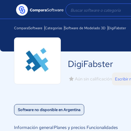
ComparaSoftware
Categorías
Software de Modelado 3D
DigiFabster
DigiFabster
Aún sin calificación
Escribir
Software no disponible en Argentina
Información general
Planes y precios
Funcionalidades