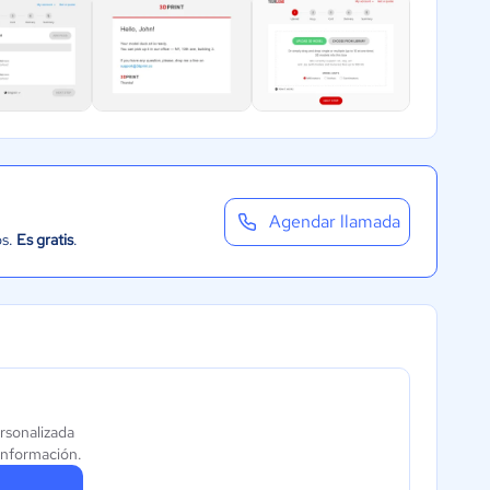
Agendar llamada
os.
Es gratis
.
ersonalizada
información.