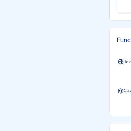
Func
Idi
Cara