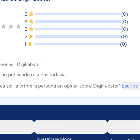
5
(0)
4
(0)
3
(0)
2
(0)
1
(0)
niones |
DigiFabster
han publicado reseñas todavía
es ser la primera persona en opinar sobre DigiFabster?
Escribe
Proveedores
Contáctanos
Nuestros servicios