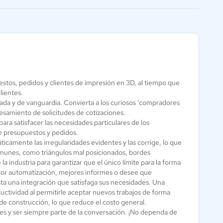
facilitar la conexión
estos, pedidos y clientes de impresión en 3D, al tiempo que
AutoCAD
lientes.
Modelado 3D
icada y de vanguardia. Convierta a los curiosos ‘compradores
0 / 5
cesamiento de solicitudes de cotizaciones.
a satisfacer las necesidades particulares de los
de presupuestos y pedidos.
camente las irregularidades evidentes y las corrige, lo que
omunes, como triángulos mal posicionados, bordes
a industria para garantizar que el único límite para la forma
yor automatización, mejores informes o desee que
sta una integración que satisfaga sus necesidades. Una
uctividad al permitirle aceptar nuevos trabajos de forma
de construcción, lo que reduce el costo general.
es y ser siempre parte de la conversación. ¡No dependa de