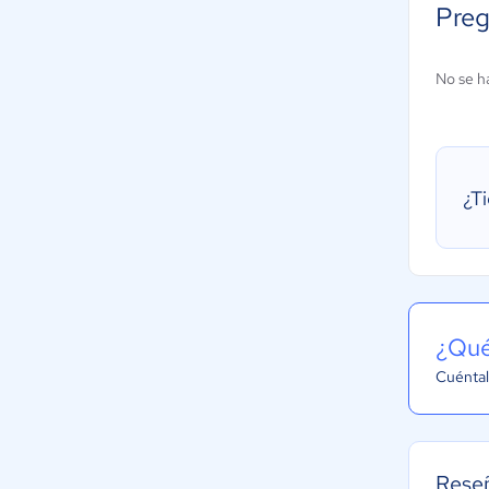
Preg
No se h
¿T
¿Qué
Cuéntal
Reseñ