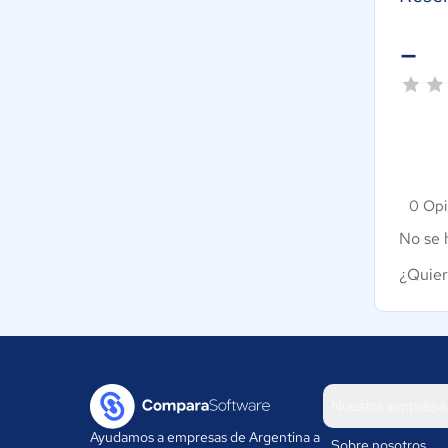
-
0 Opi
No se 
¿Quier
Nuestra empresa
Ayudamos a empresas de Argentina a
Sobre nosotros