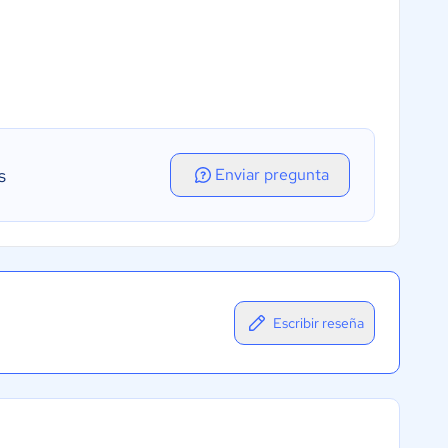
s
Enviar pregunta
Escribir reseña