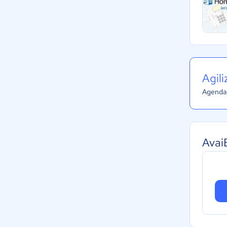
Agil
Agenda 
Avai