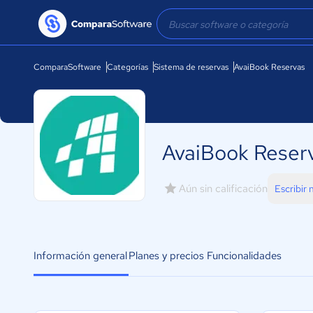
ComparaSoftware
Categorías
Sistema de reservas
AvaiBook Reservas
AvaiBook Reser
Aún sin calificación
Escribir
Información general
Planes y precios
Funcionalidades