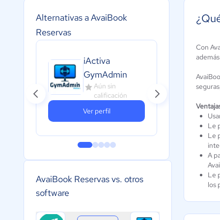
¿Qué
Alternativas a AvaiBook
Reservas
Con Ava
además 
iActiva
GymAdmin
AvaiBoo
Aún sin
seguras
calificación
Ventaja
Ver perfil
Usar
Le 
Le p
inte
A pa
Ava
Le 
AvaiBook Reservas vs. otros
los 
software