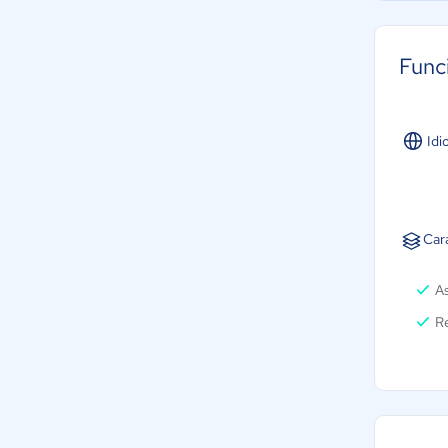
Func
Idi
Car
As
Re