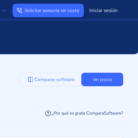
Iniciar sesión
s
Solicitar asesoría sin costo
Ver mi perfil
Cerrar sesión
Comparar software
Ver precio
¿Por qué es gratis ComparaSoftware?
facilitar la conexión