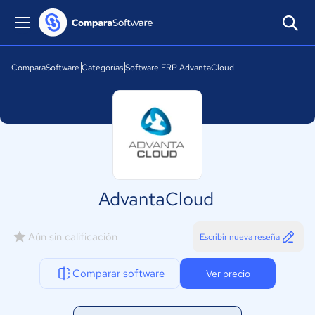
ComparaSoftware
Categorías
Software ERP
AdvantaCloud
AdvantaCloud
Aún sin calificación
Escribir nueva reseña
Comparar software
Ver precio