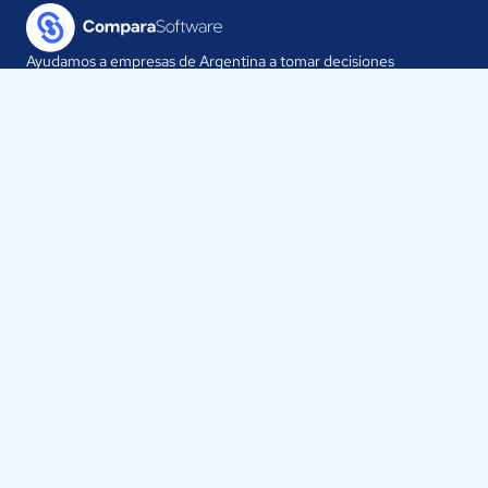
Ayudamos a empresas de Argentina a tomar decisiones
informadas sobre la elección de sus herramientas digitales.
Nuestra empresa
Proveedores
Contáctanos
Selecciona tu país:
Argentina
ComparaSoftware LLC 2025
Políticas de Privacidad
·
Políticas de Cookies
·
Términos y
Condiciones de uso