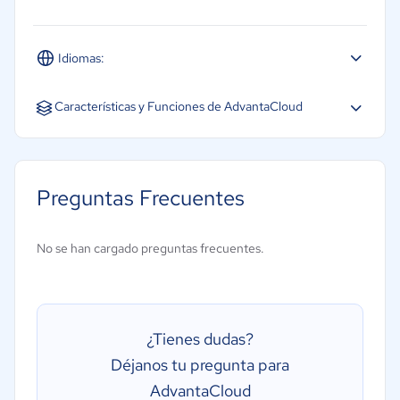
Idiomas:
Español
Inglés
Características y Funciones de AdvantaCloud
CRM
Gestión de almacén
Preguntas Frecuentes
Gestión de cadena de suministro
Gestión de órdenes de compra
No se han cargado preguntas frecuentes.
Gestión financiera
Creación de informes/análisis
Gestión de inventarios
¿Tienes dudas?
Gestión de pedidos
Déjanos tu pregunta para
Planificación de la producción (MRP)
AdvantaCloud