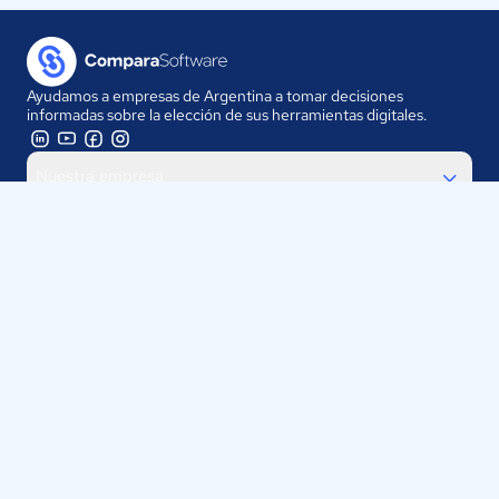
Ayudamos a empresas de Argentina a tomar decisiones
informadas sobre la elección de sus herramientas digitales.
Nuestra empresa
Proveedores
Contáctanos
Selecciona tu país:
Argentina
ComparaSoftware LLC 2025