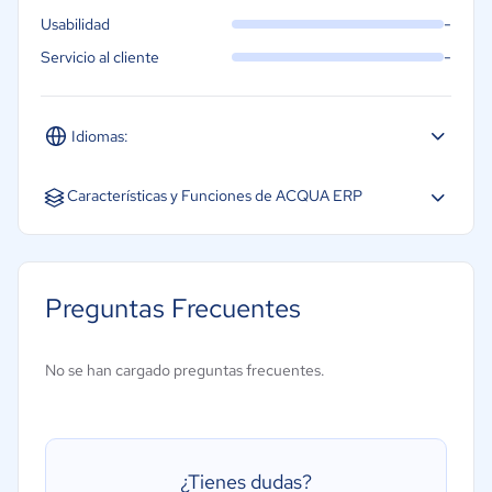
-
Usabilidad
-
Servicio al cliente
Idiomas:
Español
Inglés
Características y Funciones de ACQUA ERP
CRM
Gestión de almacén
Preguntas Frecuentes
Gestión de órdenes de compra
Gestión financiera
No se han cargado preguntas frecuentes.
Gestión de inventarios
Gestión de la distribución
Gestión de pedidos
¿Tienes dudas?