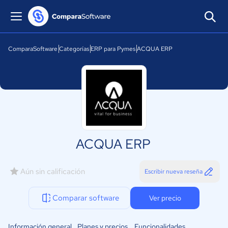
ComparaSoftware
Categorías
ERP para Pymes
ACQUA ERP
ACQUA ERP
Aún sin calificación
Escribir nueva reseña
Comparar software
Ver precio
Información general
Planes y precios
Funcionalidades