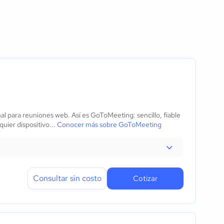
nalizable
ras
le
ias
g en vivo
rtamiento
l para reuniones web. Así es GoToMeeting: sencillo, fiable
uier dispositivo...
Conocer más sobre GoToMeeting
Consultar sin costo
Cotizar