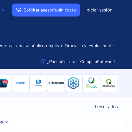
Iniciar sesión
s
Solicitar asesoría sin costo
Ver mi perfil
Cerrar sesión
ractuar con su público objetivo. Gracias a la evolución de
¿Por qué es gratis ComparaSoftware?
facilitar la conexión
9
resultados
es