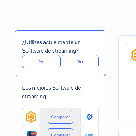
Español
Prueba Gratuita
Nube, SaaS, Web
Inglés
Versión Gratuita
Instalado - Wind
Portugués
Pago Mensual
Instalado - Mac
Pago anual
Instalado - Linux
Pago de única vez
Dispositivo móvil 
Dispositivo móvil
¿Utilizas actualmente un
Software de streaming?
Sí
No
Los mejores Software de
streaming
Comparar
Comparar