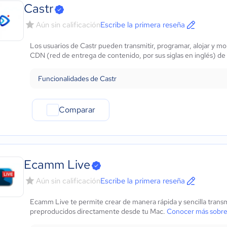
Marketing y Comunicación
Castr
Automotriz
Aún sin calificación
Escribe la primera reseña
Comercio Electrónico
Ventas y servicios
Los usuarios de Castr pueden transmitir, programar, alojar y mo
Tecnología
CDN (red de entrega de contenido, por sus siglas en inglés) d
Metales y Minería
Recursos Humanos
Funcionalidades de Castr
Gastronomía
Aeroespacial y defensa
Comparar
Turismo
Contabilidad
Moda y textiles
Ecamm Live
Aún sin calificación
Escribe la primera reseña
Ecamm Live te permite crear de manera rápida y sencilla transm
preproducidos directamente desde tu Mac.
Conocer más sobr