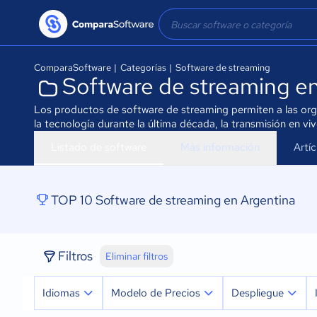
ComparaSoftware
|
Categorías
|
Software de streaming
Software de streaming e
Los productos de software de streaming permiten a las organ
la tecnología durante la última década, la transmisión en v
Listado de software
Más información
Artí
TOP 10 Software de streaming en Argentina
Filtros
Eliminar filtros
Idiomas
Modelo de Precios
Despliegue