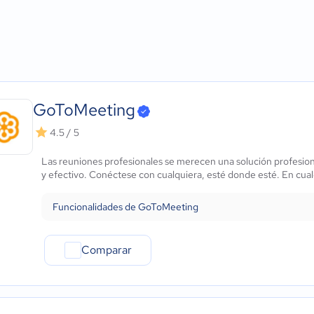
Agricultura
Micro: 1 a 9 trabajadores
Análisis de audiencias
ows
Construcción
Pequeña: 10 a 49 trabajadores
Control de acceso
Educación
Mediana: 50 a 249 trabajadores
Creación de marca perso
Energía
Grande: Más de 250 trabajadores
Flujo de múltiples cáma
- iOS Nativo
Hotelería / Viajes
Grabación de la sesión
 - Android Nativo
Seguros
Multistreaming
Legales
Pantalla dividida/múltip
GoToMeeting
Farmacéutica
Participación de audienc
4.5 / 5
Bienes raíces
Producción de streamin
Minorista
Seguimiento del compo
Las reuniones profesionales se merecen una solución profesiona
Software / TI
y efectivo. Conéctese con cualquiera, esté donde esté. En cualq
Telecomunicaciones
Financiera
Funcionalidades de GoToMeeting
Alimentaria
Salud
Comparar
Manufactura
ONG
Gobierno
Transporte y logística