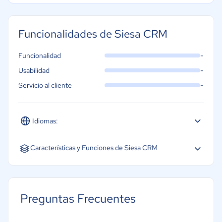
Funcionalidades de Siesa CRM
-
Funcionalidad
-
Usabilidad
-
Servicio al cliente
Idiomas:
Español
Inglés
Características y Funciones de Siesa CRM
Acceso Móvil
Almacenamiento de Documentos
Preguntas Frecuentes
Integración de automatización de marketing
Integración de chat interno