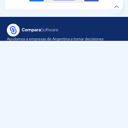
Ayudamos a empresas de Argentina a tomar decisiones
informadas sobre la elección de sus herramientas digitales.
Nuestra empresa
Proveedores
Contáctanos
Selecciona tu país:
Argentina