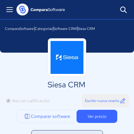
ComparaSoftware
Categorías
Software CRM
Siesa CRM
Siesa CRM
Aún sin calificación
Escribir nueva reseña
Comparar software
Ver precio