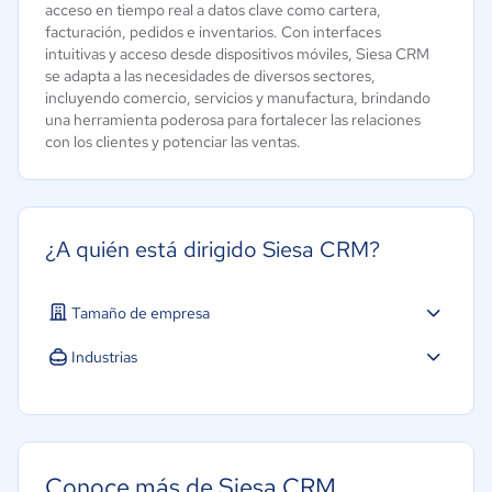
acceso en tiempo real a datos clave como cartera,
facturación, pedidos e inventarios. Con interfaces
intuitivas y acceso desde dispositivos móviles, Siesa CRM
se adapta a las necesidades de diversos sectores,
incluyendo comercio, servicios y manufactura, brindando
una herramienta poderosa para fortalecer las relaciones
con los clientes y potenciar las ventas.
¿A quién está dirigido Siesa CRM?
Tamaño de empresa
Pequeña: 10 a 49 trabajadores
Industrias
Mediana: 50 a 249 trabajadores
Hotelería / Viajes
Grande: Más de 250 trabajadores
Farmacéutica
Minorista
Conoce más de Siesa CRM