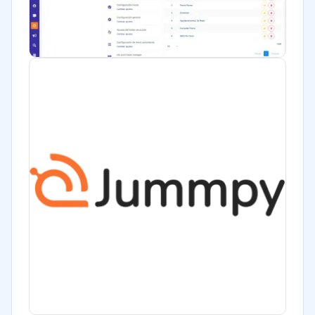
Bienes raíces
Minorista
Software / TI
Telecomunicaciones
Financiera
Alimentaria
Salud
Manufactura
ONG
Gobierno
Transporte y logística
Marketing y Comunicación
Automotriz