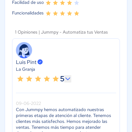
Facilidad de uso
usuarios
automatizada
usuarios
Funcionalidades
Otras Funciones - Diseñador
Visual de Bots
Otras Funcio
Visual de Bot
Otras Funciones - Envío de
1 Opiniones |
Jummpy - Automatiza tus Ventas
pedidos vía Whatsapp
Otras Funcio
pedidos vía 
Otras Funciones - Recuperar
Carros Abandonados vía
Otras Funcio
woocommerce
Carros Aband
Luis Pint
woocommer
Otras Funciones - integración con
La Granja
Woocommerce
Otras Funcio
5
Woocommer
09-06-2022
Con Jummpy hemos automatizado nuestras
primeras etapas de atención al cliente. Tenemos
clientes más satisfechos. Hemos mejorado las
ventas. Tenemos más tiempo para atender