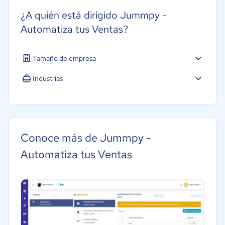
¿A quién está dirigido Jummpy -
Automatiza tus Ventas?
Tamaño de empresa
Industrias
Agricultura
Construcción
Educación
Conoce más de Jummpy -
Energía
Automatiza tus Ventas
Hotelería / Viajes
Seguros
Legales
Farmacéutica