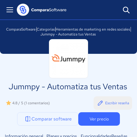
ComparaSoftware
Categorías
Herramientas de marketing en redes sociales
Jummpy - Automatiza tus Ventas
Jummpy - Automatiza tus Ventas
4.8 / 5
(1 comentarios)
Escribir reseña
Comparar software
Ver precio
Información general
Planes y precios
Funcionalidades
Reseñas