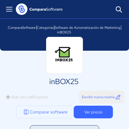
ComparaSoftware
Categorías
Software de Automatización de Marketing
inBOX25
inBOX25
Aún sin calificación
Escribir nueva reseña
Comparar software
Ver precio