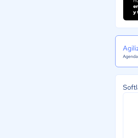
Agil
Agenda 
Soft