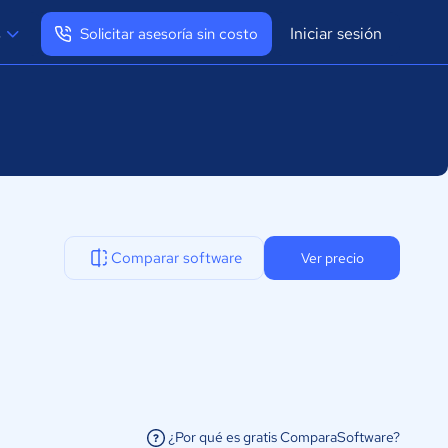
Iniciar sesión
s
Solicitar asesoría sin costo
Ver mi perfil
Cerrar sesión
Comparar software
Ver precio
¿Por qué es gratis ComparaSoftware?