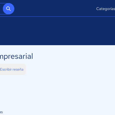
Categoría
presarial
Escribir reseña
as