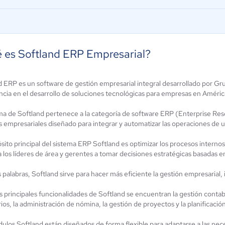
 es Softland ERP Empresarial?
d ERP es un software de gestión empresarial integral desarrollado por G
ncia en el desarrollo de soluciones tecnológicas para empresas en Améric
tSuite ERP
Standard ERP
ema de Softland pertenece a la categoría de software ERP (Enterprise Reso
4.2 / 5
4.5 / 5
s empresariales diseñado para integrar y automatizar las operaciones de u
sito principal del sistema ERP Softland es optimizar los procesos internos,
 los líderes de área y gerentes a tomar decisiones estratégicas basadas e
 palabras, Softland sirve para hacer más eficiente la gestión empresarial
s principales funcionalidades de Softland se encuentran la gestión contab
ios, la administración de nómina, la gestión de proyectos y la planificaci
ulos Softland están diseñados de forma flexible para adaptarse a las nec