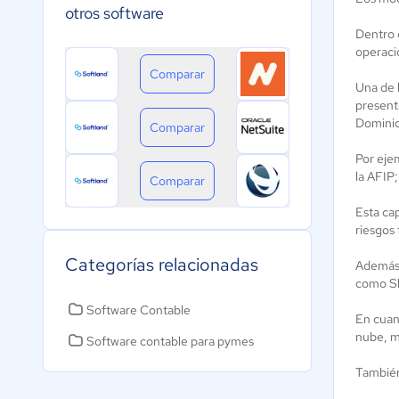
otros software
Dentro 
operaci
Comparar
Una de 
present
Dominica
Comparar
Por eje
la AFIP;
Comparar
Esta ca
riesgos 
Categorías relacionadas
Además,
como Sh
Software Contable
En cuan
nube, m
Software contable para pymes
También