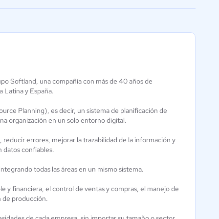
facilitar la conexión
rupo Softland, una compañía con más de 40 años de
a Latina y España.
SAP Business
Siigo Nube
urce Planning), es decir, un sistema de planificación de
One
4.2 / 5
na organización en un solo entorno digital.
4.1 / 5
 reducir errores, mejorar la trazabilidad de la información y
n datos confiables.
, integrando todas las áreas en un mismo sistema.
le y financiera, el control de ventas y compras, el manejo de
ón de producción.
esidades de cada empresa, sin importar su tamaño o sector.