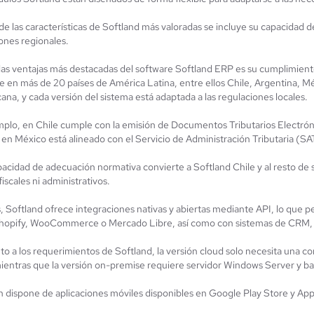
de las características de Softland más valoradas se incluye su capacidad 
ones regionales.
las ventajas más destacadas del software Softland ERP es su cumplimiento
e en más de 20 países de América Latina, entre ellos Chile, Argentina, M
na, y cada versión del sistema está adaptada a las regulaciones locales.
mplo, en Chile cumple con la emisión de Documentos Tributarios Electróni
 en México está alineado con el Servicio de Administración Tributaria (SA
pacidad de adecuación normativa convierte a Softland Chile y al resto de 
fiscales ni administrativos.
 Softland ofrece integraciones nativas y abiertas mediante API, lo que 
opify, WooCommerce o Mercado Libre, así como con sistemas de CRM, 
to a los requerimientos de Softland, la versión cloud solo necesita una co
ientras que la versión on-premise requiere servidor Windows Server y b
 dispone de aplicaciones móviles disponibles en Google Play Store y App 