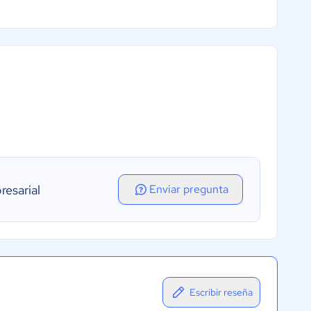
esarial
Enviar pregunta
Escribir reseña