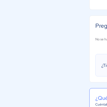
Preg
No se h
¿T
¿Qué
Cuéntal