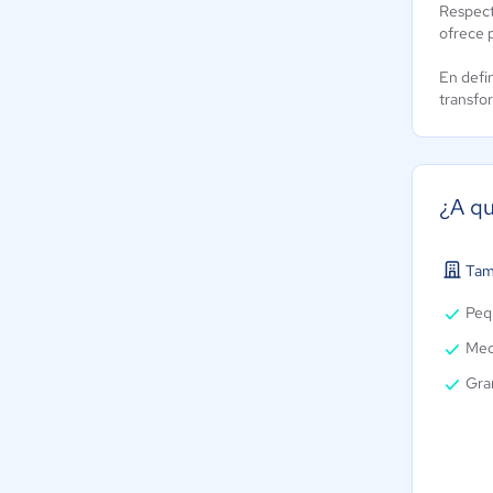
Respecto
ofrece 
En defin
transfo
¿A qu
Tam
Peq
Med
Gra