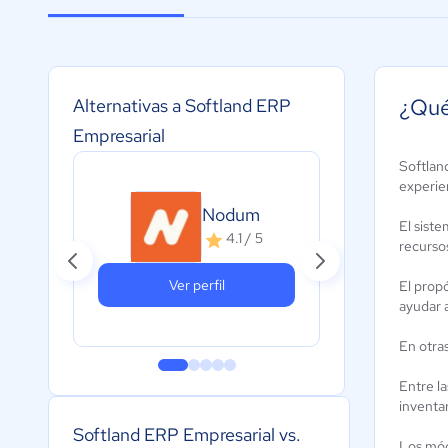
¿Qué
Alternativas a Softland ERP
Empresarial
Softlan
experie
Nodum
Ne
El sist
4.1 / 5
recurso
Ver perfil
El propó
ayudar a
En otras
Entre la
inventar
Softland ERP Empresarial vs.
Los mód