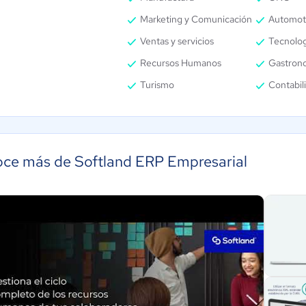
Marketing y Comunicación
Automot
Ventas y servicios
Tecnolog
Recursos Humanos
Gastron
Turismo
Contabil
ce más de Softland ERP Empresarial