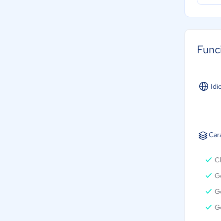
Func
Idi
Car
C
G
Ge
G