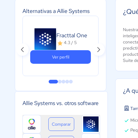
¿Qué
Alternativas a Allie Systems
Nuestra 
Fracttal One
eM
intelige
conecta
4.3 / 5
predict
product
Ver perfil
Suite d
¿A qu
Allie Systems vs. otros software
Tam
Micr
Comparar
Peq