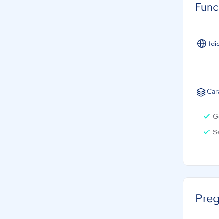
Func
Idi
Cara
Ge
Se
Preg