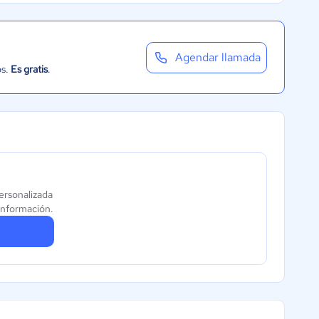
Agendar llamada
os.
Es gratis
.
personalizada
información.