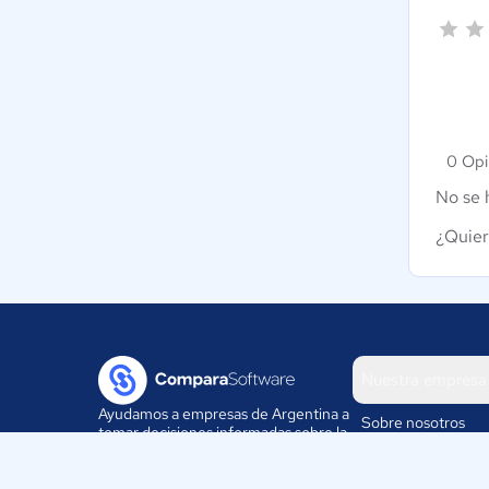
0 Opi
No se 
¿Quier
Nuestra empresa
Ayudamos a empresas de Argentina a
Sobre nosotros
tomar decisiones informadas sobre la
elección de sus herramientas
Blog
digitales.