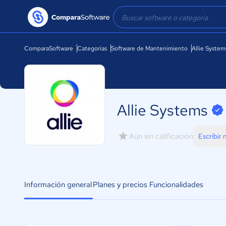
ComparaSoftware
Categorías
Software de Mantenimiento
Allie System
Allie Systems
Aún sin calificación
Escribir
Información general
Planes y precios
Funcionalidades