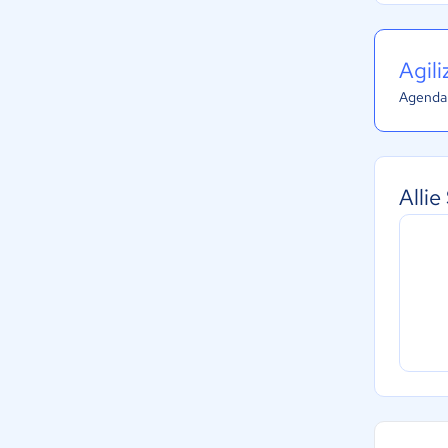
Agil
Agenda 
Alli