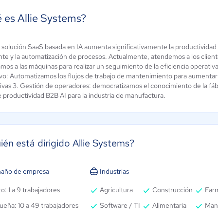
 es Allie Systems?
solución SaaS basada en IA aumenta significativamente la productividad de
aint CMMS
IBM Maximo
nte y la automatización de procesos. Actualmente, atendemos a los clientes 
mos a las máquinas para realizar un seguimiento de la eficiencia operativ
4.1 / 5
4.5 / 5
ivo: Automatizamos los flujos de trabajo de mantenimiento para aumentar
ivas 3. Gestión de operadores: democratizamos el conocimiento de la fábric
e productividad B2B AI para la industria de manufactura.
ién está dirigido Allie Systems?
año de empresa
Industrias
o: 1 a 9 trabajadores
Agricultura
Construcción
Far
ueña: 10 a 49 trabajadores
Software / TI
Alimentaria
Man