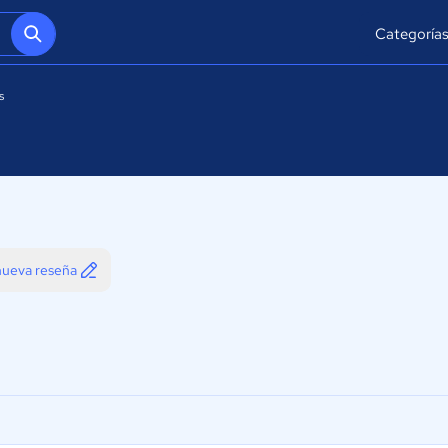
Categoría
s
 nueva reseña