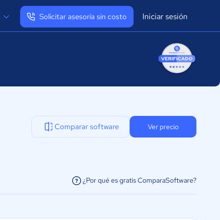
Iniciar sesión
s
Solicitar asesoría sin costo
Ver mi perfil
Cerrar sesión
Comparar software
Ver precio
¿Por qué es gratis ComparaSoftware?
facilitar la conexión