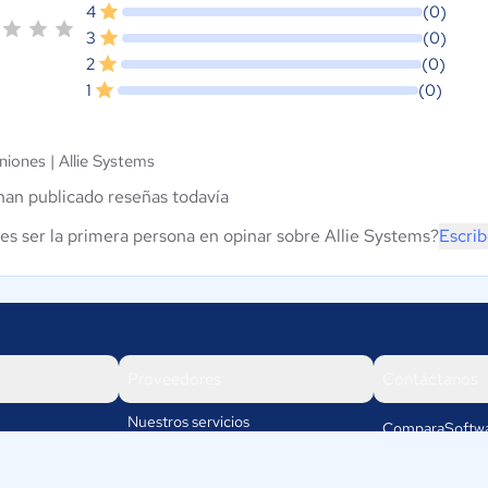
4
(0)
3
(0)
2
(0)
1
(0)
niones |
Allie Systems
han publicado reseñas todavía
es ser la primera persona en opinar sobre Allie Systems?
Escrib
Proveedores
Contáctanos
Nuestros servicios
ComparaSoftwa
Rafael cubillos
Iniciar sesión
5501