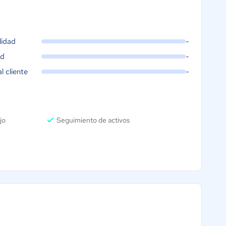
lidad
-
ad
-
al cliente
-
jo
Seguimiento de activos