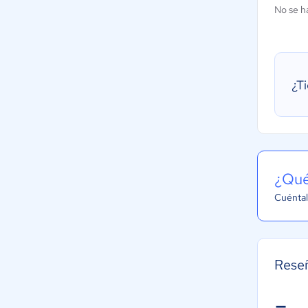
No se h
¿T
¿Qué
Cuéntal
Reseñ
-