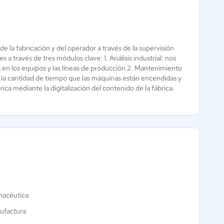
 la fabricación y del operador a través de la supervisión
HTM
TINC CMMS
a través de tres módulos clave: 1. Análisis industrial: nos
Mantenimiento
a en los equipos y las líneas de producción 2. Mantenimiento
4.5 / 5
5 / 5
 la cantidad de tiempo que las máquinas están encendidas y
a mediante la digitalización del contenido de la fábrica.
macéutica
ufactura