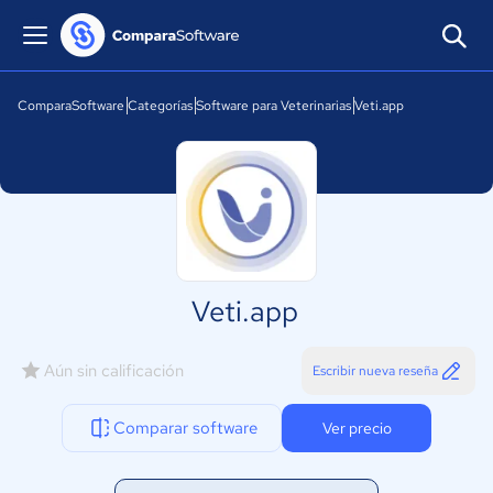
ComparaSoftware
Categorías
Software para Veterinarias
Veti.app
Veti.app
Aún sin calificación
Escribir nueva reseña
Comparar software
Ver precio