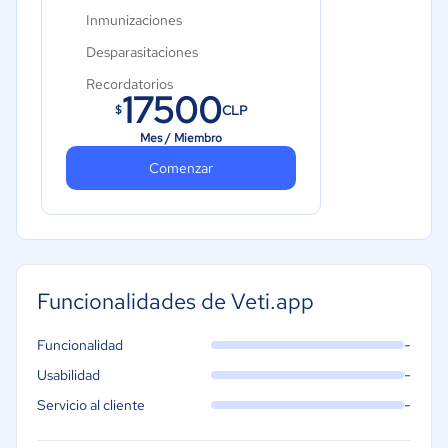
Inmunizaciones
Desparasitaciones
Recordatorios
17500
CLP
$
Plantillas de consentimiento
Mes / Miembro
Archivos
Comenzar
Reportes de atención
Agenda
1 usuario
0.15 UF por usuario adicional
Funcionalidades de Veti.app
-
Funcionalidad
-
Usabilidad
-
Servicio al cliente