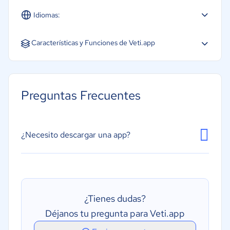
Idiomas:
Español
Características y Funciones de Veti.app
Base de datos de clientes
Diagnóstico de imagen y radiografías
Preguntas Frecuentes
Gestión de citas
Gestión de expedientes de pacientes
Planes de tratamiento
¿Necesito descargar una app?
Procesamiento de prescripciones médicas
Programación de citas
Recordatorios de citas
¿Tienes dudas?
Déjanos tu pregunta para Veti.app