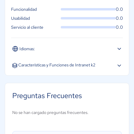
0.0
Funcionalidad
0.0
Usabilidad
0.0
Servicio al cliente
Idiomas:
Español
Características y Funciones de Intranet k2
Blogs
Gestión de la base de conocimiento
Preguntas Frecuentes
Gestión de políticas
No se han cargado preguntas frecuentes.