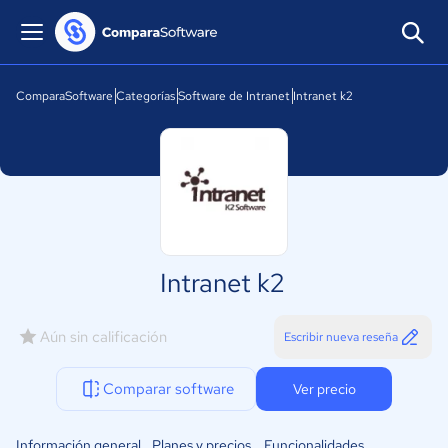
ComparaSoftware
Categorías
Software de Intranet
Intranet k2
Intranet k2
Aún sin calificación
Escribir nueva reseña
Comparar software
Ver precio
Información general
Planes y precios
Funcionalidades