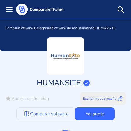
ComparaSoftware
Categorías
Software de reclutamiento
HUMANSITE
HUMANSITE
Aún sin calificación
Escribir nueva reseña
Comparar software
Ver precio