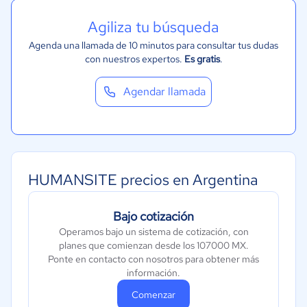
Marketing y Comunicación
Agiliza tu búsqueda
Automotriz
Agenda una llamada de 10 minutos para consultar tus dudas
Comercio Electrónico
con nuestros expertos.
Es gratis
.
Ventas y servicios
Agendar llamada
Tecnología
Metales y Minería
Recursos Humanos
Gastronomía
HUMANSITE precios en Argentina
Aeroespacial y defensa
Turismo
Bajo cotización
Contabilidad
Operamos bajo un sistema de cotización, con
planes que comienzan desde los 107000 MX.
Moda y textiles
Ponte en contacto con nosotros para obtener más
información.
Comenzar