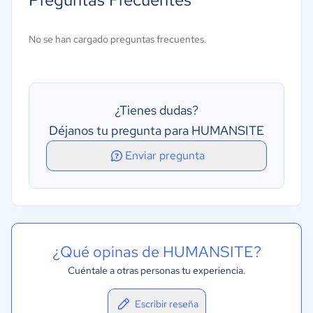
Evaluaciones
Portal de autoservicio
No se han cargado preguntas frecuentes.
Seguimiento de candidatos
Búsqueda de CV
Gestión de flujos de trabajo
¿Tienes dudas?
Programación de entrevistas
Déjanos tu pregunta para HUMANSITE
Publicación de ofertas de empleo
Enviar pregunta
Recursos humanos internos
¿Qué opinas de HUMANSITE?
Cuéntale a otras personas tu experiencia.
Escribir reseña