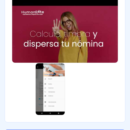
Seguros
Legales
Farmacéutica
Bienes raíces
Minorista
Software / TI
Telecomunicaciones
Financiera
Alimentaria
Salud
Manufactura
ONG
Gobierno
Transporte y logística