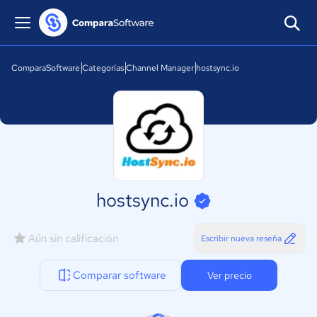
ComparaSoftware
Categorías
Channel Manager
hostsync.io
hostsync.io
Aún sin calificación
Escribir nueva reseña
Comparar software
Ver precio