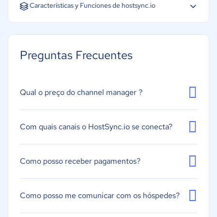
Español
Inglés
Portugués
Características y Funciones de hostsync.io
Control de inventario
Gestión de tarifas y precios
Preguntas Frecuentes
Gestión de habitaciones
Administración de disponibilidad
Gestión de calendario
Qual o preço do channel manager ?
Gestión de canales
Reservas en línea
Com quais canais o HostSync.io se conecta?
Pagos en línea
Integraciones / API
Como posso receber pagamentos?
Creación de informes / análisis
Como posso me comunicar com os hóspedes?