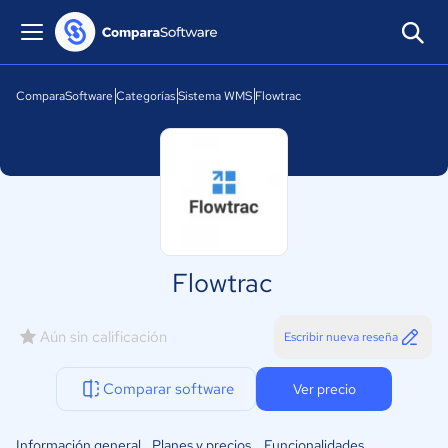
ComparaSoftware
Categorías
Sistema WMS
Flowtrac
Flowtrac
Aún sin calificación
Escribir nueva reseña
Comparar software
Ver precio
Información general
Planes y precios
Funcionalidades