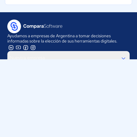
Ayudamos a empresas de Argentina a tomar decisiones
informadas sobre la elección de sus herramientas digitales.
Nuestra empresa
Proveedores
Contáctanos
Selecciona tu país:
Argentina