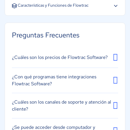
Español
Inglés
Características y Funciones de Flowtrac
Gestión 3PL
Gestión de envíos
Preguntas Frecuentes
Códigos de barras/RFID
Previsión
Gestión de ciclo de compras
¿Cuáles son los precios de Flowtrac Software?
Consolidación/Roll-Up
Auditoría de inventario
¿Con qué programas tiene integraciones
Flowtrac Software?
Control de inventario
¿Cuáles son los canales de soporte y atención al
cliente?
¿Se puede acceder desde computador y