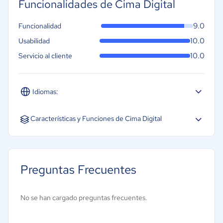
Funcionalidades de Cima Digital
9.0
Funcionalidad
10.0
Usabilidad
10.0
Servicio al cliente
Idiomas:
Español
Características y Funciones de Cima Digital
Candidaturas en línea
Firma electrónica
Preguntas Frecuentes
Gestión de clientes
Gestión de documentos
No se han cargado preguntas frecuentes.
Gestión de la conformidad
Gestión de precios