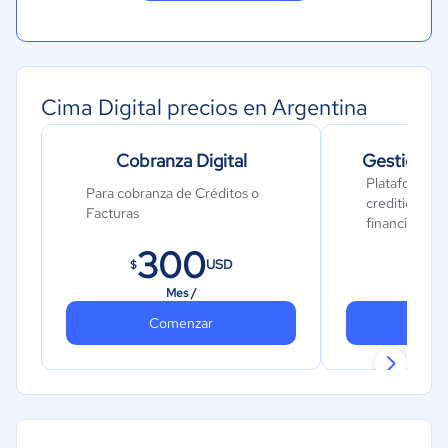
Cima Digital precios en Argentina
Cobranza Digital
Gestión Ca
Plataforma pa
Para cobranza de Créditos o
crediticio po
Facturas
financieras
300
5
USD
$
$
Mes /
Mes 
Comenzar
Co