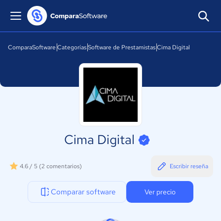
ComparaSoftware
Categorías
Software de Prestamistas
Cima Digital
Cima Digital
4.6 / 5
(2 comentarios)
Escribir reseña
Comparar software
Ver precio