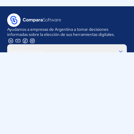
Ayudamos a empresas de Argentina a tomar decisiones
informadas sobre la elección de sus herramientas digitales.
Nuestra empresa
Proveedores
Contáctanos
Selecciona tu país:
Argentina
ComparaSoftware LLC 2025