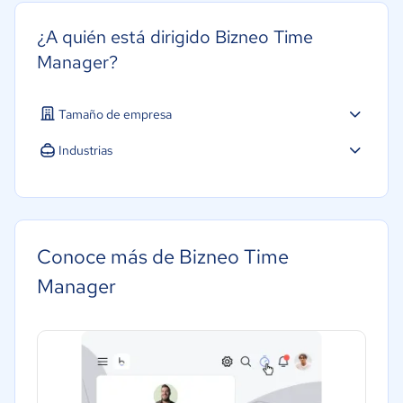
¿A quién está dirigido Bizneo Time
Manager?
Tamaño de empresa
Pequeña: 10 a 49 trabajadores
Industrias
Mediana: 50 a 249 trabajadores
Agricultura
Grande: Más de 250 trabajadores
Construcción
Educación
Conoce más de Bizneo Time
Energía
Manager
Hotelería / Viajes
Seguros
Legales
Farmacéutica