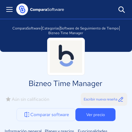
ComparaSoftware
Categorías
Software de Seguimiento de Tiempo
Bizneo Time Manager
Bizneo Time Manager
Aún sin calificación
Escribir nueva reseña
Comparar software
Ver precio
Información general
Planes y precios
Funcionalidades