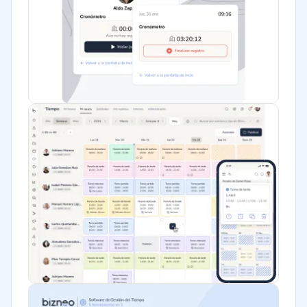
Bienes raíces
Minorista
Software / TI
Telecomunicaciones
Financiera
Alimentaria
Salud
Manufactura
ONG
Gobierno
Transporte y logística
Marketing y Comunicación
Automotriz
Comercio Electrónico