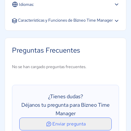
Idiomas:
Español
Inglés
Portugués
Características y Funciones de Bizneo Time Manager
Base de datos de empleados
Cálculo de horas extra
Preguntas Frecuentes
Gestión de control de horas
Horas facturables y no facturables
No se han cargado preguntas frecuentes.
Registro automático de tiempos
Seguimiento de horas sin conexión
Seguimiento de vacaciones/ausencias
¿Tienes dudas?
Tasas de facturación múltiples
Déjanos tu pregunta para Bizneo Time
Seguimiento de horas en movimiento
Manager
Análisis de productividad
Enviar pregunta