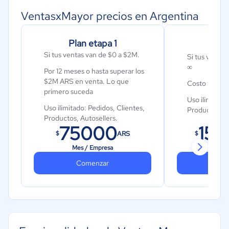
VentasxMayor precios en Argentina
Plan etapa 1
Plan
Si tus ventas van de $0 a $2M.
Si tus ventas
∞
Por 12 meses o hasta superar los
$2M ARS en venta. Lo que
Costo fijo, s
primero suceda
Uso ilimitado
Uso ilimitado: Pedidos, Clientes,
Productos, Au
Productos, Autosellers.
75000
15
ARS
$
$
Mes / Empresa
Mes 
Comenzar
Co