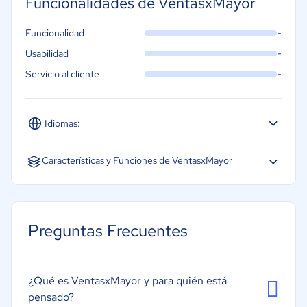
Funcionalidades de VentasxMayor
-
Funcionalidad
-
Usabilidad
-
Servicio al cliente
Idiomas:
Español
Portugués
Características y Funciones de VentasxMayor
Acceso móvil
Control de inventario
Preguntas Frecuentes
Creación de informes/análisis
Formas de pago
¿Qué es VentasxMayor y para quién está
Gestión de envíos
pensado?
Gestión de inventarios