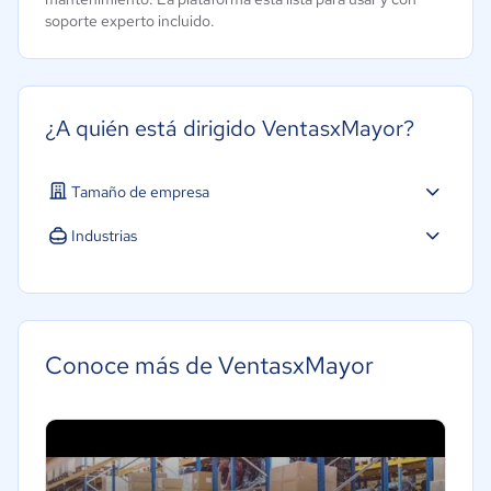
soporte experto incluido.
¿A quién está dirigido VentasxMayor?
Tamaño de empresa
Micro: 1 a 9 trabajadores
Industrias
Comercio Electrónico
Conoce más de VentasxMayor