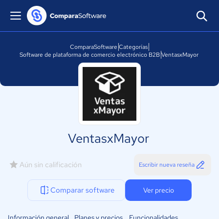
ComparaSoftware
Categorías
Software de plataforma de comercio electrónico B2B
VentasxMayor
VentasxMayor
Aún sin calificación
Escribir nueva reseña
Comparar software
Ver precio
Información general
Planes y precios
Funcionalidades