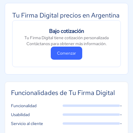
Automotriz
Tu Firma Digital precios en Argentina
Comercio Electrónico
Ventas y servicios
Bajo cotización
Tecnología
Tu Firma Digital tiene cotización personalizada
Metales y Minería
Contáctanos para obtener más información.
Recursos Humanos
Comenzar
Gastronomía
Aeroespacial y defensa
Turismo
Contabilidad
Funcionalidades de Tu Firma Digital
Moda y textiles
-
Funcionalidad
-
Usabilidad
-
Servicio al cliente