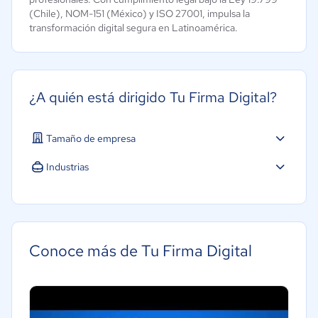
(Chile), NOM-151 (México) y ISO 27001, impulsa la
transformación digital segura en Latinoamérica.
¿A quién está dirigido Tu Firma Digital?
Tamaño de empresa
Micro: 1 a 9 trabajadores
Industrias
Pequeña: 10 a 49 trabajadores
Agricultura
Mediana: 50 a 249 trabajadores
Construcción
Grande: Más de 250 trabajadores
Educación
Conoce más de Tu Firma Digital
Energía
Hotelería / Viajes
Seguros