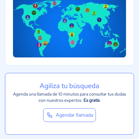
Legales
Farmacéutica
Bienes raíces
Minorista
Software / TI
Telecomunicaciones
Financiera
Alimentaria
Agiliza tu búsqueda
Salud
Agenda una llamada de 10 minutos para consultar tus dudas
Manufactura
con nuestros expertos.
Es gratis
.
ONG
Gobierno
Agendar llamada
Transporte y logística
Marketing y Comunicación