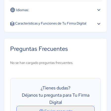
Idiomas:
Español
Características y Funciones de Tu Firma Digital
Captura de firma a través de dispositivos móviles
Firma digital
Preguntas Frecuentes
Firma electrónica
Registro de auditoría
No se han cargado preguntas frecuentes.
Recordatorios automáticos
Firma móvil
Autenticación
¿Tienes dudas?
Gestión de contratos o licencias
Déjanos tu pregunta para Tu Firma
Gestión de correo electrónico
Digital
Gestión de documentos