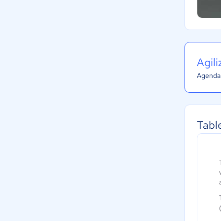
Agil
Agenda 
Tabl