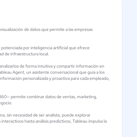
 visualización de datos que permite a las empresas
Upnify Engage
Pentaho
Aún sin
3.6 / 5
calificación
otenciada por inteligencia artificial que ofrece
d de infraestructura local.
alizarlos de forma intuitiva y compartir información en
bleau Agent, un asistente conversacional que guía a los
a información personalizada y proactiva para cada empleado,
360— permite combinar datos de ventas, marketing,
egocio.
a, sin necesidad de ser analista, puede explorar
interactivos hasta análisis predictivos, Tableau impulsa la