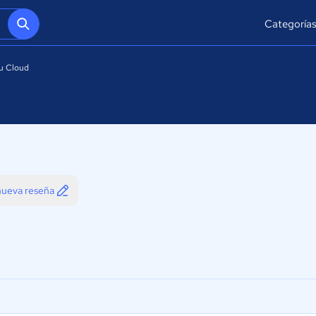
Categoría
u Cloud
 nueva reseña