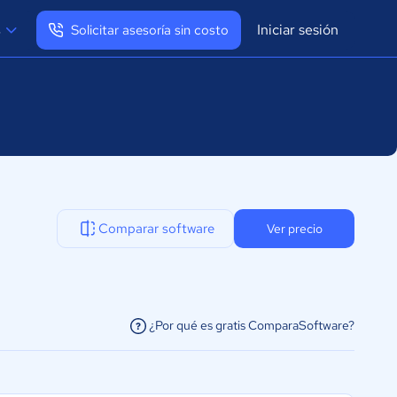
Iniciar sesión
s
Solicitar asesoría sin costo
Ver mi perfil
Cerrar sesión
Comparar software
Ver precio
¿Por qué es gratis ComparaSoftware?
facilitar la conexión