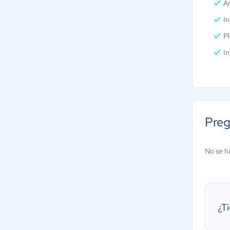
An
In
Pl
I
Preg
No se h
¿T