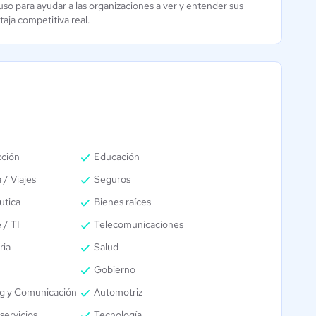
uso para ayudar a las organizaciones a ver y entender sus
taja competitiva real.
cción
Educación
 / Viajes
Seguros
utica
Bienes raíces
 / TI
Telecomunicaciones
ria
Salud
Gobierno
g y Comunicación
Automotriz
servicios
Tecnología