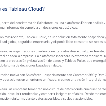
 es Tableau Cloud?
 parte del ecosistema de Salesforce, es una plataforma líder en análisis y
ClicData
inessObjects
rmar información compleja en decisiones estratégicas.
4.3 / 5
ión más reciente, Tableau Cloud, es una solución totalmente hospedada y p
7 / 5
lidad global, seguridad empresarial y disponibilidad constante sin necesida
leau, las organizaciones pueden conectar datos desde cualquier fuente, an
real en toda la empresa. La plataforma incorpora IA avanzada mediante Ta
s en la preparación y visualización de datos, y Tableau Pulse, que entreg
ndo la toma de decisiones basadas en datos.
gración nativa con Salesforce —especialmente con Customer 360 y Data 
 y operaciones en un entorno unificado, creando una visión integral del n
leau, las empresas fomentan una cultura de datos donde cualquier person
ión, descubrir tendencias y compartir insights confiables. Desde tableros 
mación digital mediante datos accesibles, visuales y accionables.