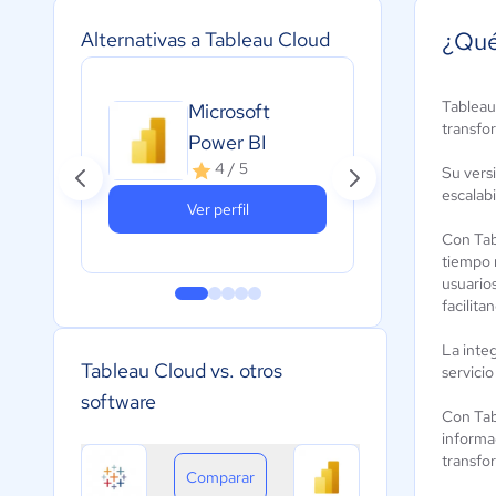
¿Qué
Alternativas a Tableau Cloud
SAP
Tableau,
Microsoft
Bus
transfo
Power BI
BI
4 / 5
Su vers
3.
escalabi
Ver perfil
Con Tab
tiempo 
usuario
facilita
La inte
Tableau Cloud vs. otros
servicio
software
Con Tab
informac
transfor
Comparar