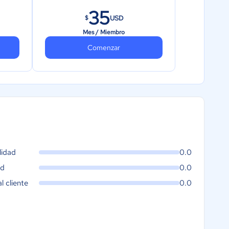
35
USD
$
Mes / Miembro
Comenzar
lidad
0.0
ad
0.0
al cliente
0.0