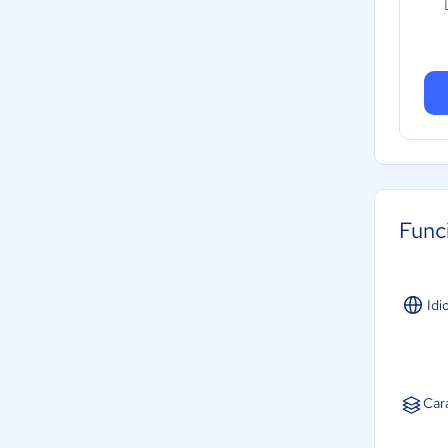
Func
Idi
Car