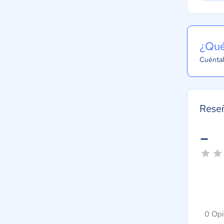
¿Qué
Cuéntal
Rese
-
0 Opi