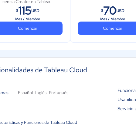
Licencia Creator en Tableau
115
70
Cloud o Tableau Server
USD
USD
$
$
Advanced Management
Mes / Miembro
Mes / Miembro
(herramientas administrativas y
Comenzar
Comenzar
de gestión avanzada).
Tableau Data Management
(gobernanza y catalogación de
datos).
Tableau Pulse
ionalidades de Tableau Cloud
Aprendizaje virtual: acceso
durante 1 año a capacitación
online oficial para usuarios
Creator.
Funciona
omas:
Español
Inglés
Portugués
Usabilid
Servicio 
acterísticas y Funciones de Tableau Cloud