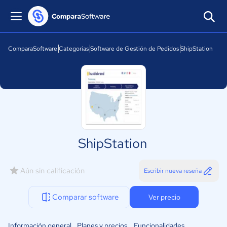
ComparaSoftware
Categorías
Software de Gestión de Pedidos
ShipStation
ShipStation
Aún sin calificación
Escribir nueva reseña
Comparar software
Ver precio
Información general
Planes y precios
Funcionalidades