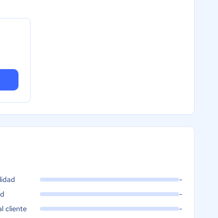
lidad
-
ad
-
al cliente
-