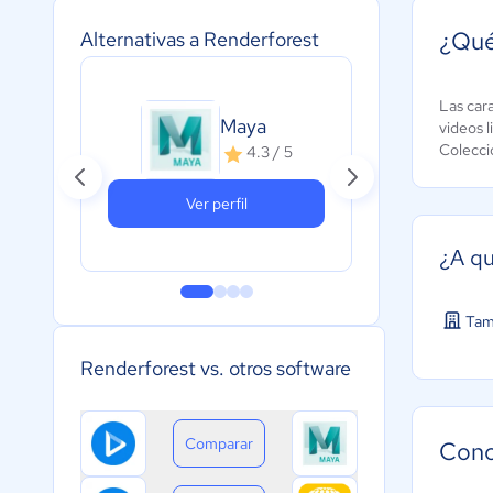
¿Qué
Alternativas a Renderforest
Fre
Las cara
Maya
videos l
Fac
Colecci
4.3 / 5
A
c
Ver perfil
¿A qu
Tam
Renderforest vs. otros software
Comparar
Cono