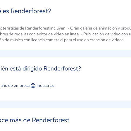
 es Renderforest?
e AI GIF
cterísticas de Renderforest incluyen: - Gran galería de animación y produc
ReelCraft
ibres de regalías con editor de video en línea. - Publicación de video con
e Swap
Aún sin
ón de música con licencia comercial para el uso en creación de videos.
ún sin
calificación
alificación
ién está dirigido Renderforest?
año de empresa
Industrias
ce más de Renderforest