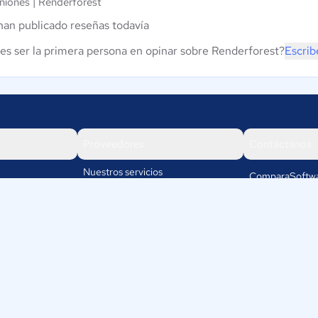
niones |
Renderforest
han publicado reseñas todavía
es ser la primera persona en opinar sobre Renderforest?
Escrib
Proveedores
Contáctanos
Nuestros servicios
ComparaSoftwa
Rafael cubillos
Iniciar sesión
5501
Mendoza
Argentina
os
+54-11-5279-8
info@compa