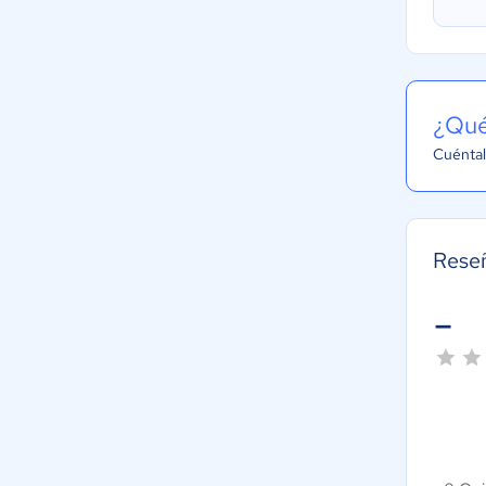
¿Qué
Cuéntal
Rese
-