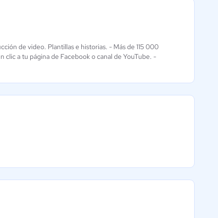
ción de video. Plantillas e historias. - Más de 115 000
RenderLion
 un clic a tu página de Facebook o canal de YouTube. -
Aún sin
calificación