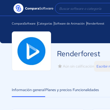
ComparaSoftware
Categorías
Software de Animación
Renderforest
Renderforest
Aún sin calificación
Escribir
Información general
Planes y precios
Funcionalidades