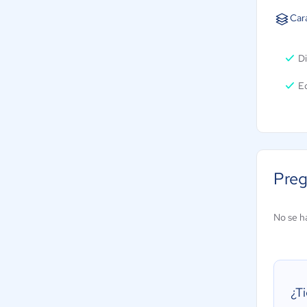
Car
D
Ed
Preg
No se h
¿T