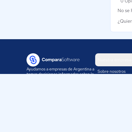
0 Opi
No se 
¿Quier
Nuestra empresa
Ayudamos a empresas de Argentina a
Sobre nosotros
tomar decisiones informadas sobre la
elección de sus herramientas
Blog
digitales.
Eventos
Trabaja con nosotr