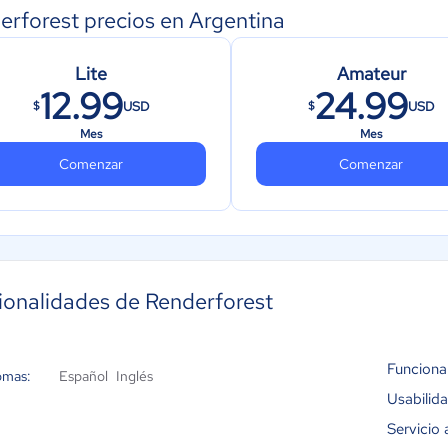
erforest precios en Argentina
Lite
Amateur
12.99
24.99
USD
USD
$
$
Mes
Mes
Comenzar
Comenzar
ionalidades de Renderforest
Funciona
omas:
Español
Inglés
Usabilid
Servicio 