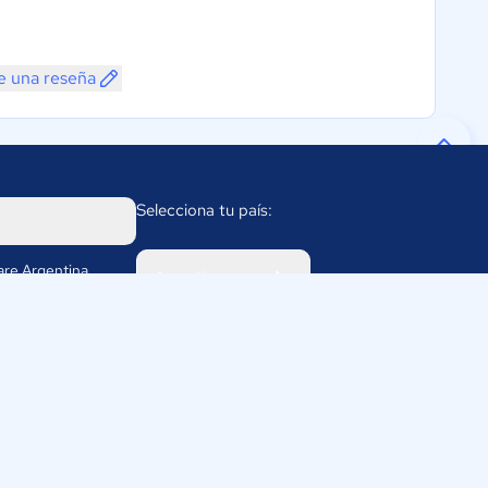
e una reseña
Selecciona tu país:
re Argentina
Argentina
 2056
391
rasoftware.com.ar