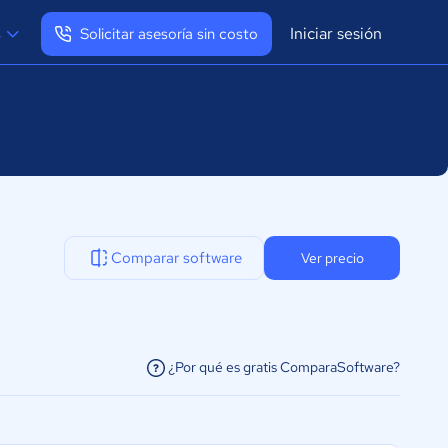
Iniciar sesión
s
Solicitar asesoría sin costo
Ver mi perfil
Cerrar sesión
Comparar software
Ver precio
¿Por qué es gratis ComparaSoftware?
facilitar la conexión