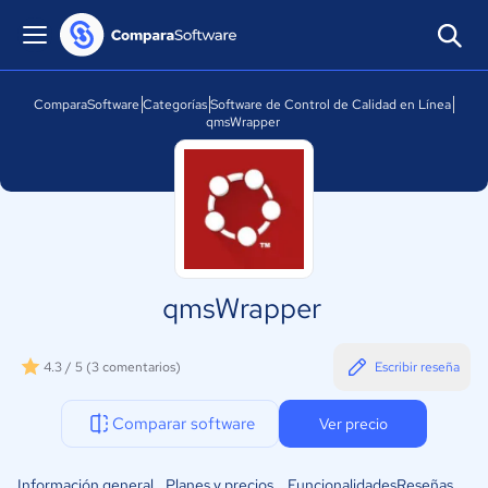
ComparaSoftware
Categorías
Software de Control de Calidad en Línea
qmsWrapper
qmsWrapper
4.3 / 5
(3 comentarios)
Escribir reseña
Comparar software
Ver precio
Información general
Planes y precios
Funcionalidades
Reseñas