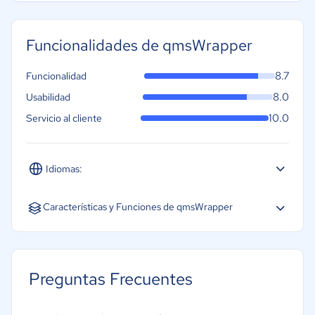
Funcionalidades de qmsWrapper
8.7
Funcionalidad
8.0
Usabilidad
10.0
Servicio al cliente
Idiomas:
Inglés
Características y Funciones de qmsWrapper
Seguimiento de defectos
Control de calidad de proveedores
Preguntas Frecuentes
Gestión de la formación
Gestión de quejas