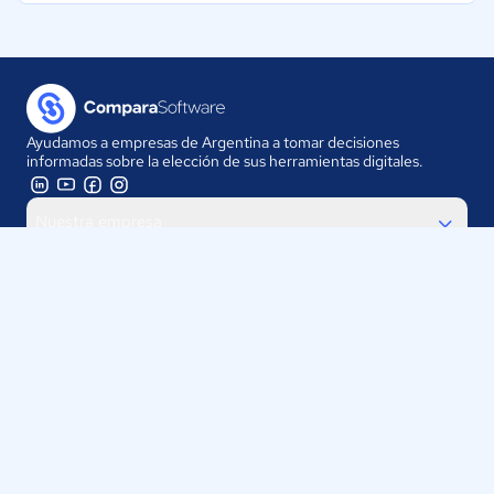
Ayudamos a empresas de Argentina a tomar decisiones
informadas sobre la elección de sus herramientas digitales.
Nuestra empresa
Proveedores
Contáctanos
Selecciona tu país:
Argentina