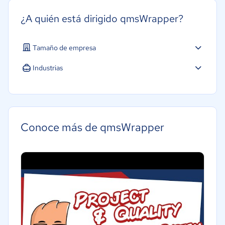
¿A quién está dirigido qmsWrapper?
Tamaño de empresa
Pequeña: 10 a 49 trabajadores
Industrias
Mediana: 50 a 249 trabajadores
Salud
Grande: Más de 250 trabajadores
Conoce más de qmsWrapper